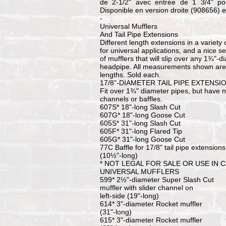
de 2-1/2" avec entrée de 1 3/4" pou
Disponible en version droite (908656) 
-
Universal Mufflers
And Tail Pipe Extensions
Different length extensions in a variety 
for universal applications, and a nice se
of mufflers that will slip over any 1¾"-d
headpipe. All measurements shown are 
lengths. Sold each.
17/8"-DIAMETER TAIL PIPE EXTENSI
Fit over 1¾" diameter pipes, but have n
channels or baffles.
607S* 18"-long Slash Cut
607G* 18"-long Goose Cut
605S* 31"-long Slash Cut
605F* 31"-long Flared Tip
605G* 31"-long Goose Cut
77C Baffle for 17/8" tail pipe extensions
(10½"-long)
* NOT LEGAL FOR SALE OR USE IN 
UNIVERSAL MUFFLERS
599* 2½"-diameter Super Slash Cut
muffler with slider channel on
left-side (19"-long)
614* 3"-diameter Rocket muffler
(31"-long)
615* 3"-diameter Rocket muffler