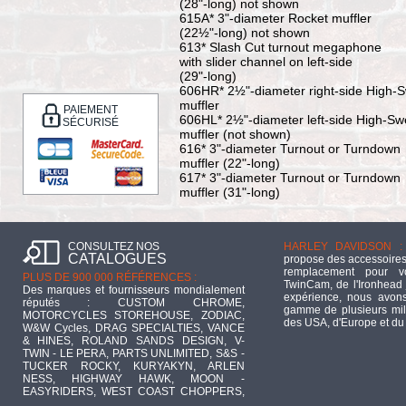
(28"-long) not shown
615A* 3"-diameter Rocket muffler
(22½"-long) not shown
613* Slash Cut turnout megaphone
with slider channel on left-side
(29"-long)
606HR* 2½"-diameter right-side High-
muffler
PAIEMENT
606HL* 2½"-diameter left-side High-S
SÉCURISÉ
muffler (not shown)
616* 3"-diameter Turnout or Turndown
muffler (22"-long)
617* 3"-diameter Turnout or Turndown
muffler (31"-long)
CONSULTEZ NOS
HARLEY DAVIDSON :
CATALOGUES
propose des accessoires
remplacement pour 
PLUS DE 900 000 RÉFÉRENCES :
TwinCam, de l'Ironhead 
Des marques et fournisseurs mondialement
expérience, nous avons
réputés : CUSTOM CHROME,
gamme de plusieurs mill
MOTORCYCLES STOREHOUSE, ZODIAC,
des USA, d'Europe et du
W&W Cycles, DRAG SPECIALTIES, VANCE
& HINES, ROLAND SANDS DESIGN, V-
TWIN - LE PERA, PARTS UNLIMITED, S&S -
TUCKER ROCKY, KURYAKYN, ARLEN
NESS, HIGHWAY HAWK, MOON -
EASYRIDERS, WEST COAST CHOPPERS,
...