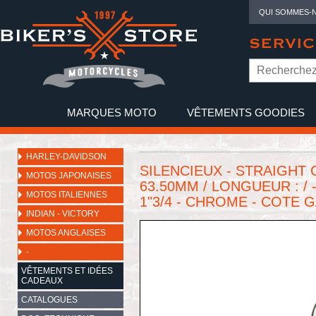
QUI SOMMES-
SERVIC
MARQUES MOTO
VÊTEMENTS GOODIES
NO
HARLEY-DAVIDSON
SILENCIEUX - STRAIGHT 
MOTOS JAPONAISES
63.50MM / LONGUEUR : /
MOTOS ITALIENNES
1"3/4 - CHROME - COTE 
INDIAN - VICTORY
MOTOS ANGLAISES
-
VÊTEMENTS ET IDÉES
CADEAUX
CATALOGUES