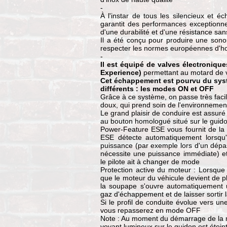
-
À l'instar de tous les silencieux et
garantit des performances exceptionnel
d'une durabilité et d'une résistance san
Il a été conçu pour produire une sono
respecter les normes européennes d'hom
-
Il est équipé de valves électroniqu
Experience)
permettant au motard de v
Cet échappement est pourvu du sys
différents : les modes ON et OFF
Grâce à ce système, on passe très faci
doux, qui prend soin de l'environnemen
Le grand plaisir de conduire est assur
au bouton homologué situé sur le guid
Power-Feature ESE vous fournit de la 
ESE détecte automatiquement lorsqu'
puissance (par exemple lors d'un dép
nécessite une puissance immédiate) et
le pilote ait à changer de mode
Protection active du moteur : Lorsqu
que le moteur du véhicule devient de p
la soupape s'ouvre automatiquement u
gaz d'échappement et de laisser sortir 
Si le profil de conduite évolue vers une
vous repasserez en mode OFF
Note : Au moment du démarrage de la m
voyant lumineux sur le guidon est étein