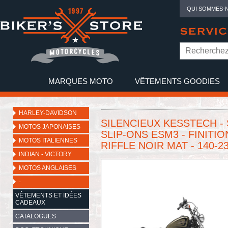
QUI SOMMES-
SERVIC
MARQUES MOTO
VÊTEMENTS GOODIES
NO
HARLEY-DAVIDSON
SILENCIEUX KESSTECH - S
MOTOS JAPONAISES
SLIP-ONS ESM3 - FINITI
MOTOS ITALIENNES
RIFFLE NOIR MAT - 140-2
INDIAN - VICTORY
MOTOS ANGLAISES
-
VÊTEMENTS ET IDÉES
CADEAUX
CATALOGUES