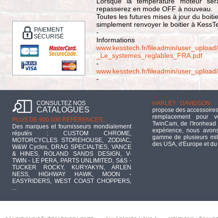
Lorsque la température moteur se
repasserez en mode OFF à nouveau.
Toutes les futures mises à jour du boiti
simplement renvoyer le boitier à KessTec
PAIEMENT
-
SÉCURISÉ
Informations
www.kesstech.fr/fileadmin/user_upl
_Le_systemes_reglables_FRA.pdf
-
www.kesstech.fr/fileadmin/user_uplo
-
CONSULTEZ NOS
HARLEY DAVIDSON :
CATALOGUES
propose des accessoires
remplacement pour 
PLUS DE 900 000 RÉFÉRENCES :
TwinCam, de l'Ironhead 
Des marques et fournisseurs mondialement
expérience, nous avons
réputés : CUSTOM CHROME,
gamme de plusieurs mill
MOTORCYCLES STOREHOUSE, ZODIAC,
des USA, d'Europe et du
W&W Cycles, DRAG SPECIALTIES, VANCE
& HINES, ROLAND SANDS DESIGN, V-
TWIN - LE PERA, PARTS UNLIMITED, S&S -
TUCKER ROCKY, KURYAKYN, ARLEN
NESS, HIGHWAY HAWK, MOON -
EASYRIDERS, WEST COAST CHOPPERS,
...