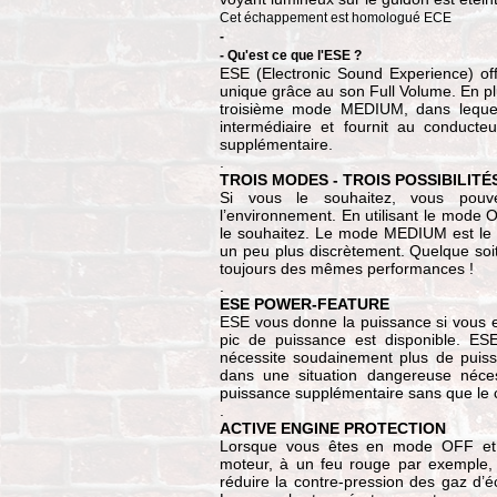
Cet échappement est homologué ECE
-
- Qu'est ce que l'ESE ?
ESE (Electronic Sound Experience) of
unique grâce au son Full Volume. En 
troisième mode MEDIUM, dans lequel
intermédiaire et fournit au conducte
supplémentaire.
.
TROIS MODES - TROIS POSSIBILITÉ
Si vous le souhaitez, vous pou
l’environnement. En utilisant le mode
le souhaitez. Le mode MEDIUM est le me
un peu plus discrètement. Quelque soi
toujours des mêmes performances !
.
ESE POWER-FEATURE
ESE vous donne la puissance si vous
pic de puissance est disponible. E
nécessite soudainement plus de puis
dans une situation dangereuse néces
puissance supplémentaire sans que le
.
ACTIVE ENGINE PROTECTION
Lorsque vous êtes en mode OFF et 
moteur, à un feu rouge par exemple, 
réduire la contre-pression des gaz d’é