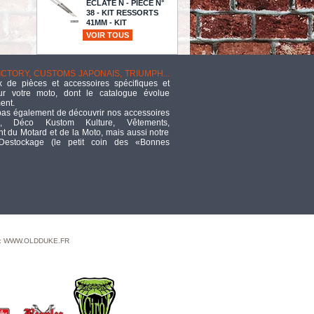
ECLATE N - PIECE N°
38 - KIT RESSORTS
41MM - KIT
MONOTUBE / FORK CARTRIDGE
VOIR TOUS
KIT - PROGRESSIVE
SUSPENSION - 31-2500 -
HAUTEUR : ORIGINE - 974585
TTC
VICTORY, CUSTOMS JAPONAIS, TRIUMPH...
507,45
 de pièces et accessoires spécifiques et
ur votre moto, dont le catalogue évolue
635 HIGH OUTPUT EASY START
ent.
GEAR DRIVE CAMSHAFT KIT
pas également de découvrir nos accessoires
TTC
1 000,82
, Déco Kustom Kulture, Vêtements,
 du Motard et de la Moto, mais aussi notre
 Destockage (le petit coin des «Bonnes
Bell Air Cover Alu Pol Large
TTC
260,10
RAINBO (1/64)
TTC
74,58
Etrier Avant
performance machine
 : WWW.OLDDUKE.FR
/ 137x4b / 00up / bolt
on / 11.5 / chrome / droit.
TTC
574,72
5/16-24 - ECROU PIKE
NUT CHROME -