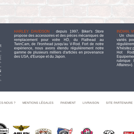
HARLEY DAVIDSON :
depuis 1997, Biker's Store
INDIAN, 
propose des accessoires et des pièces mécaniques de
:
Un choix
remplacement pour votre HD, du Flathead au
variés po
TwinCam, de l'Ironhead jusqu'au V-Rod. Fort de notre
régulièrem
t
expérience, nous avons étendu régulièrement notre
N'hésitez 
,
gamme de plusieurs milliers d'articles en provenance
Hot Rod
,
des USA, d'Europe et du Japon.
Equipement
E
rubrique
-
Affaires»).
-
N
-
,
ES-NOUS ?
MENTIONS LÉGALES
PAIEMENT
LIVRAISON
SITE PARTENAIRE