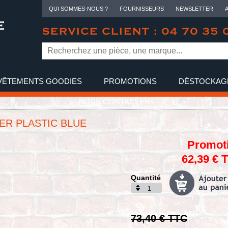
QUI SOMMES-NOUS ?
FOURNISSEURS
NEWSLETTER
SERVICE CLIENT : 04 70 35 
VÊTEMENTS GOODIES
PROMOTIONS
DÉSTOCKAG
NOUS CONTACTER
R PLASTIC BLUE
Promot
62,39 € 
Quantité
73,40 € TTC