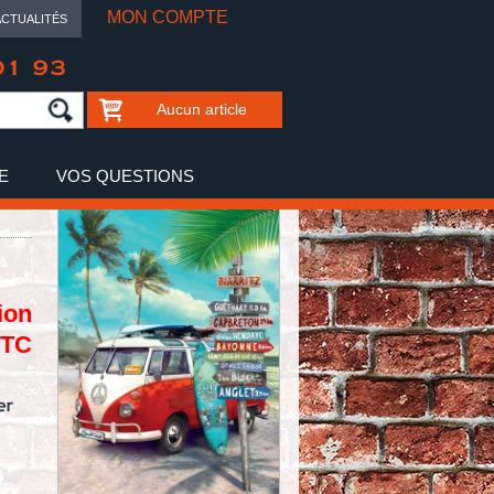
MON COMPTE
ACTUALITÉS
01 93
Aucun article
E
VOS QUESTIONS
ion
TTC