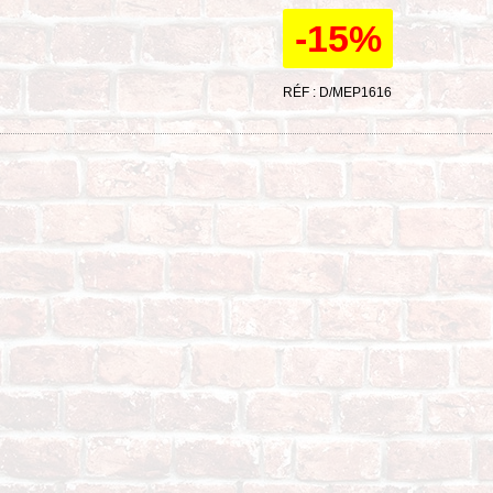
-15%
RÉF : D/MEP1616