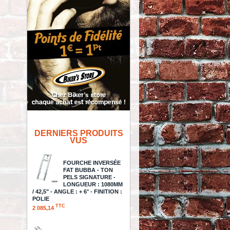
DERNIERS PRODUITS
VUS
FOURCHE INVERSÉE
FAT BUBBA - TON
PELS SIGNATURE -
LONGUEUR : 1080MM
/ 42,5" - ANGLE : + 6° - FINITION :
POLIE
TTC
2 085,14