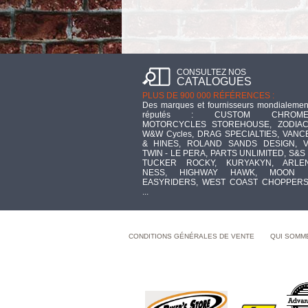
CONSULTEZ NOS
CATALOGUES
PLUS DE 900 000 RÉFÉRENCES :
Des marques et fournisseurs mondialemen
réputés : CUSTOM CHROME
MOTORCYCLES STOREHOUSE, ZODIAC
W&W Cycles, DRAG SPECIALTIES, VANC
& HINES, ROLAND SANDS DESIGN, V
TWIN - LE PERA, PARTS UNLIMITED, S&S 
TUCKER ROCKY, KURYAKYN, ARLE
NESS, HIGHWAY HAWK, MOON 
EASYRIDERS, WEST COAST CHOPPERS
...
CONDITIONS GÉNÉRALES DE VENTE
QUI SOMM