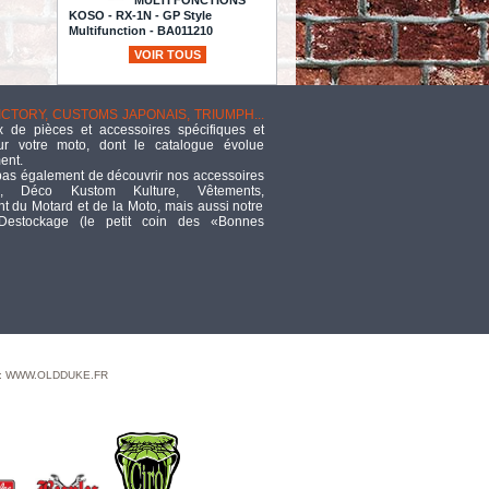
KOSO - RX-1N - GP Style
Multifunction - BA011210
TTC
261,83
VOIR TOUS
ARCEAUX DE
VICTORY, CUSTOMS JAPONAIS, TRIUMPH...
MAINTIENT DE
 de pièces et accessoires spécifiques et
PASSAGER : Kit de Fixation
ur votre moto, dont le catalogue évolue
spécifique pour selle Police
ent.
TTC
62,54
pas également de découvrir nos accessoires
, Déco Kustom Kulture, Vêtements,
CABLE THROTTLE PULL HONDA
 du Motard et de la Moto, mais aussi notre
 Destockage (le petit coin des «Bonnes
TTC
22,03
GLOVE S9 CORE BLUE XL
TTC
37,92
- SILENCIEUX -
MILLER - INDIAN
SCOUT SIXTY 15UP -
 : WWW.OLDDUKE.FR
YUMA 1133CM3 SLIP-ON
MUFFLER SET - EMBOUT :
TAPERED : POLI / CORPS : NOIR
MAT - EURO 3
TTC
1 330
"Hot Set Up kit, black, 116"" SS"