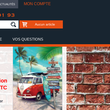
MON COMPTE
ACTUALITÉS
01 93
Aucun article
E
VOS QUESTIONS
ion
TTC