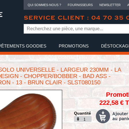
QUI SOMMES-NOUS ?
FOURNISSEURS
NEWSLETTER
SERVICE CLIENT : 04 70 35 
VÊTEMENTS GOODIES
PROMOTIONS
DÉSTOCKAG
NOUS CONTACTER
SOLO UNIVERSELLE - LARGEUR 230MM - LA
ESIGN - CHOPPER/BOBBER - BAD ASS -
ON - 13 - BRUN CLAIR - SLST080150
Promot
222,58 € 
Quantité