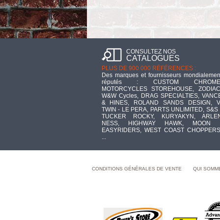
CONSULTEZ NOS
CATALOGUES
PLUS DE 900 000 RÉFÉRENCES :
Des marques et fournisseurs mondialemen
réputés : CUSTOM CHROME
MOTORCYCLES STOREHOUSE, ZODIAC
W&W Cycles, DRAG SPECIALTIES, VANC
& HINES, ROLAND SANDS DESIGN, V
TWIN - LE PERA, PARTS UNLIMITED, S&S 
TUCKER ROCKY, KURYAKYN, ARLE
NESS, HIGHWAY HAWK, MOON 
EASYRIDERS, WEST COAST CHOPPERS
...
CONDITIONS GÉNÉRALES DE VENTE
QUI SOMM