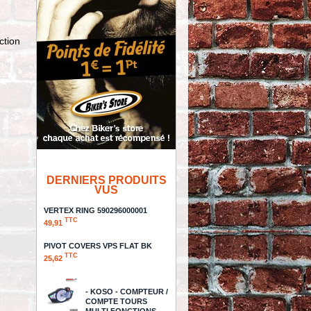
ction
DERNIERS PRODUITS
VUS
VERTEX RING 590296000001
TTC
49,91
PIVOT COVERS VPS FLAT BK
TTC
25,62
- KOSO - COMPTEUR /
COMPTE TOURS
MULTI FONCTIONS