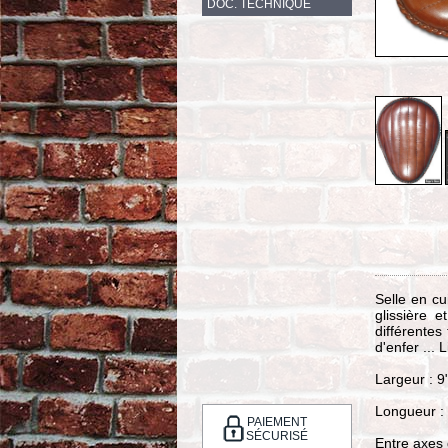
DOC. TECHNIQUE
Selle en cu
glissière 
différentes
d'enfer ... 
Largeur : 9
Longueur :
PAIEMENT
SÉCURISÉ
Entre axes 