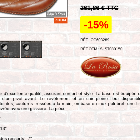
261,86 € TTC
ZOOM
-15%
RÉF : CC603289
RÉF OEM : SLST080150
ir d'excellente qualité, assurant confort et style. La base est équipée 
et d'un pivot avant. Le revêtement et en cuir pleine fleur disponib
 teintes, coutures tressées à la main, embase en inox poli bref, une fin
Livrée avec une glissière. La pièce
"
 13"
des ressorts : 7"