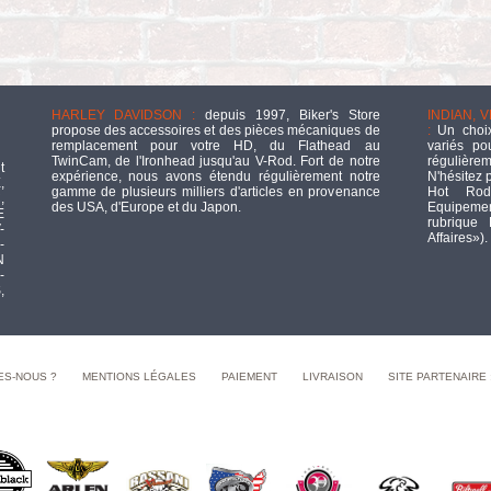
HARLEY DAVIDSON :
depuis 1997, Biker's Store
INDIAN, 
propose des accessoires et des pièces mécaniques de
:
Un choix
remplacement pour votre HD, du Flathead au
variés po
TwinCam, de l'Ironhead jusqu'au V-Rod. Fort de notre
régulièrem
t
expérience, nous avons étendu régulièrement notre
N'hésitez 
,
gamme de plusieurs milliers d'articles en provenance
Hot Rod
,
des USA, d'Europe et du Japon.
Equipement
E
rubrique
-
Affaires»).
-
N
-
,
ES-NOUS ?
MENTIONS LÉGALES
PAIEMENT
LIVRAISON
SITE PARTENAIRE