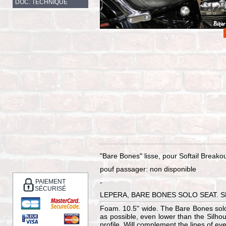
DOC. TECHNIQUE
"Bare Bones" lisse, pour Softail Break
pouf passager: non disponible
PAIEMENT
-
SÉCURISÉ
LEPERA, BARE BONES SOLO SEAT.
Foam. 10.5" wide. The Bare Bones solo
as possible, even lower than the Silhou
profile. Will complement the lines of ev