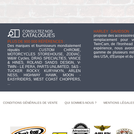
CONSULTEZ NOS
HARLEY DAVIDSON :
CATALOGUES
propose des accessoires
remplacement pour 
PLUS DE 900 000 RÉFÉRENCES :
TwinCam, de l'Ironhead 
Des marques et fournisseurs mondialement
expérience, nous avons
réputés : CUSTOM CHROME,
gamme de plusieurs mill
MOTORCYCLES STOREHOUSE, ZODIAC,
des USA, d'Europe et du
W&W Cycles, DRAG SPECIALTIES, VANCE
& HINES, ROLAND SANDS DESIGN, V-
TWIN - LE PERA, PARTS UNLIMITED, S&S -
TUCKER ROCKY, KURYAKYN, ARLEN
NESS, HIGHWAY HAWK, MOON -
EASYRIDERS, WEST COAST CHOPPERS,
...
CONDITIONS GÉNÉRALES DE VENTE
QUI SOMMES-NOUS ?
MENTIONS LÉGALE