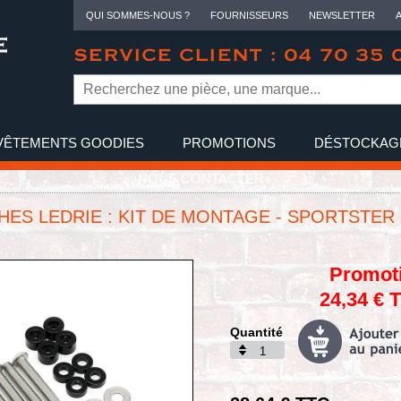
QUI SOMMES-NOUS ?
FOURNISSEURS
NEWSLETTER
SERVICE CLIENT : 04 70 35 
VÊTEMENTS GOODIES
PROMOTIONS
DÉSTOCKAG
NOUS CONTACTER
ES LEDRIE : KIT DE MONTAGE - SPORTSTER
Promot
24,34 € 
Quantité