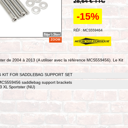
28,64 € TTC
-15%
RÉF : MCS559464
ZOOM
ter de 2004 à 2013 (A utiliser avec la référence MCS559456). Le Kit
 KIT FOR SADDLEBAG SUPPORT SET
MCS559456 saddlebag support brackets
13 XL Sportster (NU)