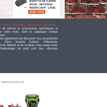
BAVETTE DE GARDE
BOUE - MUSTANG -
INDIAN 14UP - LISSE
AVEC RIVETS
VOIR TOUS
TTC
46,43
VICTORY, CUSTOMS JAPONAIS, TRIUMPH...
FILTRE A ESSENCE -
 de pièces et accessoires spécifiques et
RIBBED FUEL FILTER
ur votre moto, dont le catalogue évolue
- CHROME - 5/16"
ent.
TTC
37,40
pas également de découvrir nos accessoires
, Déco Kustom Kulture, Vêtements,
 du Motard et de la Moto, mais aussi notre
F16 red/black jersey FLY - Size L
 Destockage (le petit coin des «Bonnes
TTC
30,40
ECLATE I - PIECE N°
31 - JOINT D ARBRE
DE DEMARREUR -
SOFTAIL/DYNA/FLT/FXR 89/93 -
OEM 12053A - LA PIECE
TTC
16,24
 : WWW.OLDDUKE.FR
FORK SEAL RSD2 43X55 1X9.5/10
TTC
9,16
GOUJON FILETE -
1/4"-28 X LONGUEUR