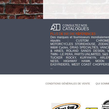
CONSULTEZ NOS
CATALOGUES
PLUS DE 900 000 RÉFÉRENCES :
Des marques et fournisseurs mondialemen
réputés : CUSTOM CHROME
MOTORCYCLES STOREHOUSE, ZODIAC
W&W Cycles, DRAG SPECIALTIES, VANC
& HINES, ROLAND SANDS DESIGN, V
TWIN - LE PERA, PARTS UNLIMITED, S&S 
TUCKER ROCKY, KURYAKYN, ARLE
NESS, HIGHWAY HAWK, MOON 
EASYRIDERS, WEST COAST CHOPPERS
...
CONDITIONS GÉNÉRALES DE VENTE
QUI SOMM