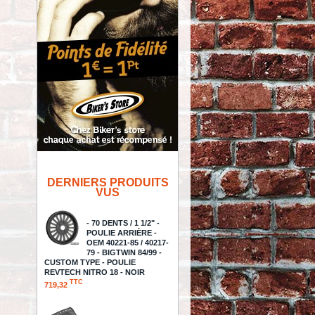
DERNIERS PRODUITS
VUS
- 70 DENTS / 1 1/2" -
POULIE ARRIÈRE -
OEM 40221-85 / 40217-
79 - BIGTWIN 84/99 -
CUSTOM TYPE - POULIE
REVTECH NITRO 18 - NOIR
TTC
719,32