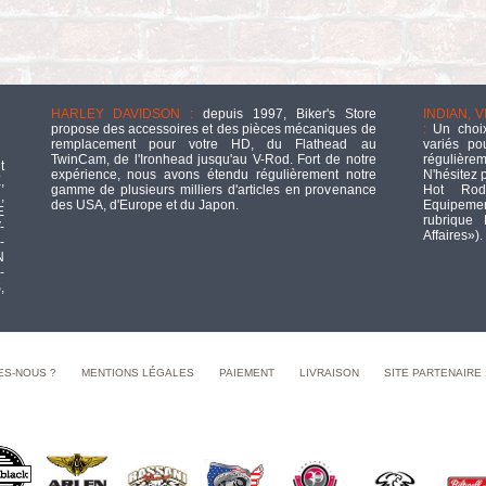
HARLEY DAVIDSON :
depuis 1997, Biker's Store
INDIAN, 
propose des accessoires et des pièces mécaniques de
:
Un choix
remplacement pour votre HD, du Flathead au
variés po
TwinCam, de l'Ironhead jusqu'au V-Rod. Fort de notre
régulièrem
t
expérience, nous avons étendu régulièrement notre
N'hésitez 
,
gamme de plusieurs milliers d'articles en provenance
Hot Rod
,
des USA, d'Europe et du Japon.
Equipement
E
rubrique
-
Affaires»).
-
N
-
,
ES-NOUS ?
MENTIONS LÉGALES
PAIEMENT
LIVRAISON
SITE PARTENAIRE