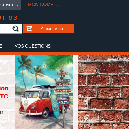
MON COMPTE
ACTUALITÉS
01 93
Aucun article
E
VOS QUESTIONS
ion
TTC