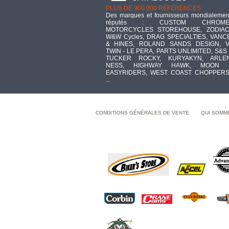
PLUS DE 900 000 RÉFÉRENCES :
Des marques et fournisseurs mondialemen
réputés : CUSTOM CHROME
MOTORCYCLES STOREHOUSE, ZODIAC
W&W Cycles, DRAG SPECIALTIES, VANC
& HINES, ROLAND SANDS DESIGN, V
TWIN - LE PERA, PARTS UNLIMITED, S&S 
TUCKER ROCKY, KURYAKYN, ARLE
NESS, HIGHWAY HAWK, MOON 
EASYRIDERS, WEST COAST CHOPPERS
...
CONDITIONS GÉNÉRALES DE VENTE
QUI SOMM