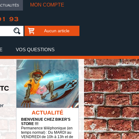
MON COMPTE
ACTUALITÉS
01 93
Aucun article
E
VOS QUESTIONS
TTC
ACTUALITÉ
BIENVENUE CHEZ BIKER'S
STORE !!!
Permanence téléphonique (en
temps normal) : Du MARDI au
VENDREDI de 10h à 13h et de