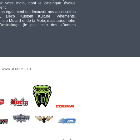
87,82
ur votre moto, dont le catalogue évolue
ent.
pas également de découvrir nos accessoires
FILS DE BOUGIES -
, Déco Kustom Kulture, Vêtements,
TAYLOR / SUMAX -
 du Motard et de la Moto, mais aussi notre
SOFTAIL 84/99 / FL, FX
 Destockage (le petit coin des «Bonnes
65/86 / DYNA 91/98 / SPORTSTER
71/85 - PRO WIRE - INOX - 97031
TTC
59,08
A / KIT JOINT DE
CULBUTEURS S&S -
S&S - BILLET
ROCKER COVERS - BIGTWIN
 : WWW.OLDDUKE.FR
EVOLUTION 84/99 / SPORTSTER
86/03 - ALESAGE : 3 1/2" - S&S -
90-4049
TTC
97,14
SELLE DRAG
SPECIALTIES -
VICTORY - PREDATOR
- JACKPOT - FLAMME
TTC
355,44
ECHAPPEMENT
BASSANI -