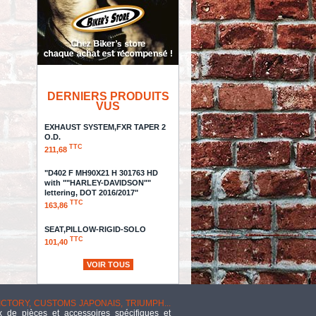
DERNIERS PRODUITS
VUS
EXHAUST SYSTEM,FXR TAPER 2
O.D.
TTC
211,68
"D402 F MH90X21 H 301763 HD
with ""HARLEY-DAVIDSON""
lettering, DOT 2016/2017"
TTC
163,86
SEAT,PILLOW-RIGID-SOLO
TTC
101,40
VOIR TOUS
ECLATE O - PIECE N°
44 - KIT AXE DE ROUE
AVANT - OEM 41547-
VICTORY, CUSTOMS JAPONAIS, TRIUMPH...
07A - DRAG SPECIALTIES
 de pièces et accessoires spécifiques et
TTC