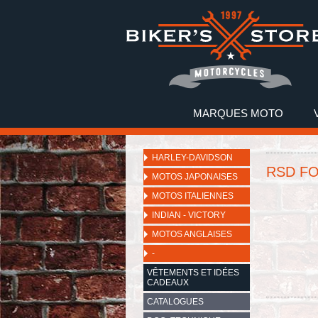
MARQUES MOTO
HARLEY-DAVIDSON
RSD F
MOTOS JAPONAISES
MOTOS ITALIENNES
INDIAN - VICTORY
MOTOS ANGLAISES
-
VÊTEMENTS ET IDÉES
CADEAUX
CATALOGUES