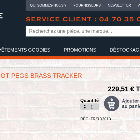
QUI SOMMES-NOUS ?
FOURNISSEURS
NEWSLETTER
SERVICE CLIENT : 04 70 35 
VÊTEMENTS GOODIES
PROMOTIONS
DÉSTOCKAG
NOUS CONTACTER
OOT PEGS BRASS TRACKER
229,51 € 
Quantité
RÉF : TR/RD3013