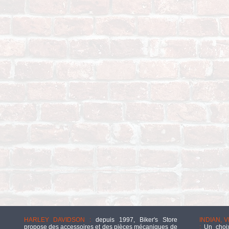
HARLEY DAVIDSON :
depuis 1997, Biker's Store
INDIAN, 
propose des accessoires et des pièces mécaniques de
:
Un choix