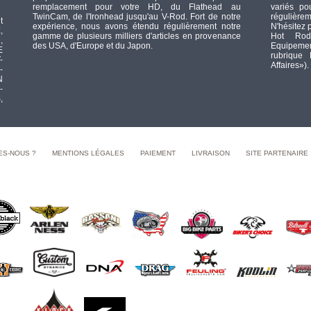
remplacement pour votre HD, du Flathead au
variés po
TwinCam, de l'Ironhead jusqu'au V-Rod. Fort de notre
régulièrem
t
expérience, nous avons étendu régulièrement notre
N'hésitez 
,
gamme de plusieurs milliers d'articles en provenance
Hot Rod
,
des USA, d'Europe et du Japon.
Equipement
E
rubrique
-
Affaires»).
-
N
-
,
ES-NOUS ?
MENTIONS LÉGALES
PAIEMENT
LIVRAISON
SITE PARTENAIRE