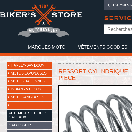
QUI SOMMES-
SERVIC
MARQUES MOTO
VÊTEMENTS GOODIES
NO
HARLEY-DAVIDSON
RESSORT CYLINDRIQUE - 
MOTOS JAPONAISES
PIECE
MOTOS ITALIENNES
INDIAN - VICTORY
MOTOS ANGLAISES
-
VÊTEMENTS ET IDÉES
CADEAUX
CATALOGUES