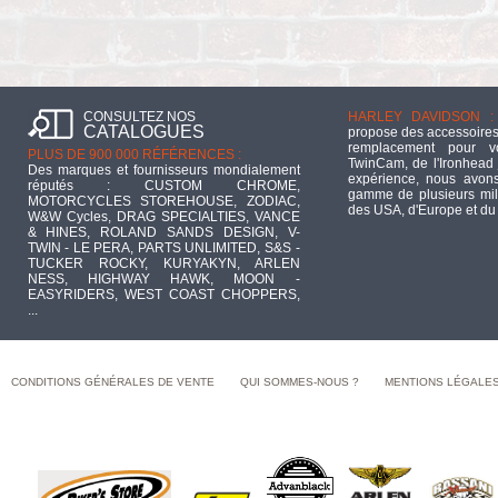
CONSULTEZ NOS
HARLEY DAVIDSON :
CATALOGUES
propose des accessoires
remplacement pour 
PLUS DE 900 000 RÉFÉRENCES :
TwinCam, de l'Ironhead 
Des marques et fournisseurs mondialement
expérience, nous avons
réputés : CUSTOM CHROME,
gamme de plusieurs mill
MOTORCYCLES STOREHOUSE, ZODIAC,
des USA, d'Europe et du
W&W Cycles, DRAG SPECIALTIES, VANCE
& HINES, ROLAND SANDS DESIGN, V-
TWIN - LE PERA, PARTS UNLIMITED, S&S -
TUCKER ROCKY, KURYAKYN, ARLEN
NESS, HIGHWAY HAWK, MOON -
EASYRIDERS, WEST COAST CHOPPERS,
...
CONDITIONS GÉNÉRALES DE VENTE
QUI SOMMES-NOUS ?
MENTIONS LÉGALE