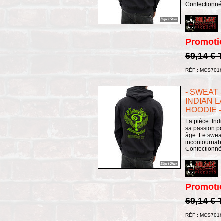
Confectionné 
Promoti
69,14 €
RÉF : MCS701
- SWEAT
INDIAN L
HOODIE -
La pièce. Ind
sa passion p
âge. Le swea
incontournab
Confectionné 
Promoti
69,14 €
RÉF : MCS701