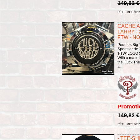
149,82 
RÉF : MCS701
CACHE A
LARRY - 
FTW - NO
Pour les Big
Sportster de
'FTW' LOGO
With a matte 
the 'Fuck Th
a...
Promoti
149,82 
RÉF : MCS701
- TEE-S