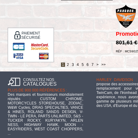
Promoti
PAIEMENT
SÉCURISÉ
801,61 
RÉF : MCS902
1
2
3
4
5
6
7
>
>>
CONSULTEZ NOS
HARLEY DAVIDSON :
CATALOGUES
propose des accessoires
remplacement pour 
PLUS DE 900 000 RÉFÉRENCES :
TwinCam, de l'Ironhead 
Des marques et fournisseurs mondialement
expérience, nous avons
réputés : CUSTOM CHROME,
gamme de plusieurs mill
MOTORCYCLES STOREHOUSE, ZODIAC,
des USA, d'Europe et du
W&W Cycles, DRAG SPECIALTIES, VANCE
& HINES, ROLAND SANDS DESIGN, V-
TWIN - LE PERA, PARTS UNLIMITED, S&S -
TUCKER ROCKY, KURYAKYN, ARLEN
NESS, HIGHWAY HAWK, MOON -
EASYRIDERS, WEST COAST CHOPPERS,
...