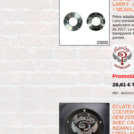
LARRY -
> MILWAU
Pièce adapta
Larry préala
application s
de 2017. Le k
transparent. 
permet...
Promoti
28,81 €
RÉF : MCS701
ECLATE I 
COUVERC
OEM 2570
AVEC CA
INDIAN L
LOGO - A