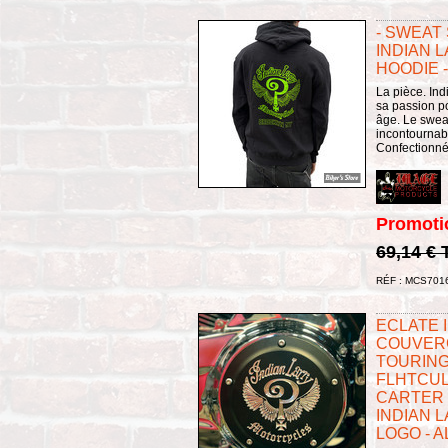
- SWEAT
INDIAN L
HOODIE -
La pièce. Ind
sa passion p
âge. Le swea
incontournab
Confectionné 
Promoti
69,14 €
RÉF : MCS701
ECLATE I 
COUVERC
TOURING
FLHTCUL
CARTER 
INDIAN L
LOGO - A