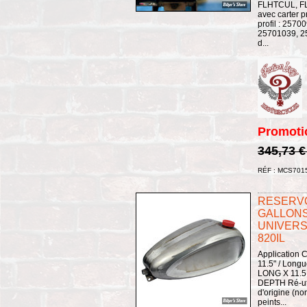
FLHTCUL, FL
avec carter p
profil : 257
25701039, 25
d...
Promoti
345,73 
RÉF : MCS701
RESERVO
GALLONS 
UNIVERSEL
820IL
Application 
11.5" / Long
LONG X 11.5
DEPTH Ré-uti
d'origine (no
peints...