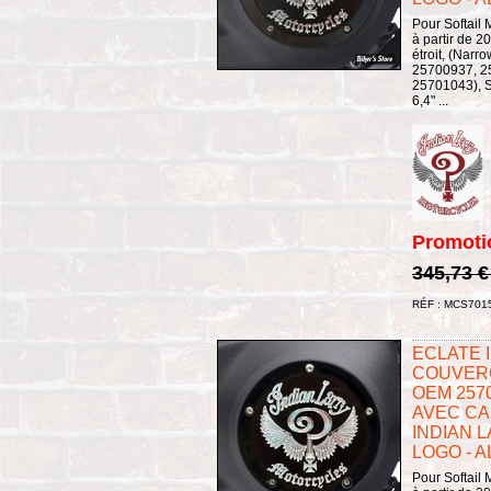
Pour Softail 
à partir de 2
étroit, (Narr
25700937, 2
25701043), S
6,4" ...
Promoti
345,73 
RÉF : MCS701
ECLATE I 
COUVERC
OEM 2570
AVEC CA
INDIAN L
LOGO - A
Pour Softail 