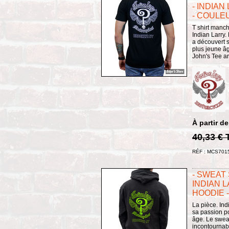
- INDIAN
- COULEU
T shirt manc
Indian Larry.
a découvert 
plus jeune âge
John's Tee ar
À partir de
40,33 €
RÉF : MCS701
- SWEAT
INDIAN L
HOODIE -
La pièce. Ind
sa passion p
âge. Le swea
incontournab