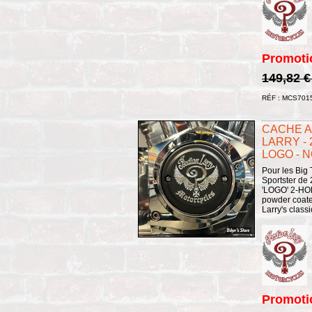
Promoti
149,82 
RÉF : MCS701
CACHE A
LARRY - 
LOGO - N
Pour les Big
Sportster de
'LOGO' 2-HO
powder coated
Larry's classi
Promoti