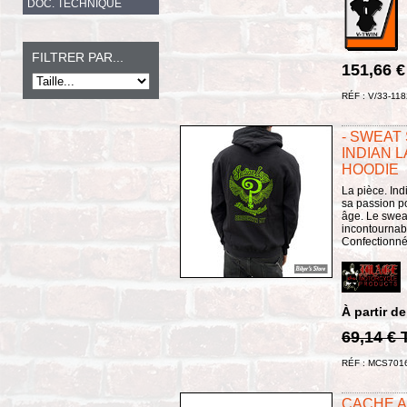
DOC. TECHNIQUE
FILTRER PAR...
151,66 
RÉF : V/33-118
- SWEAT
INDIAN L
HOODIE
La pièce. Ind
sa passion p
âge. Le swea
incontournab
Confectionné 
À partir de
69,14 €
RÉF : MCS701
CACHE A