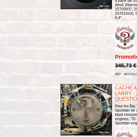
à partir de 2
étroit, (Narr
25700937, 2
25701043), S
6,4" ...
Promoti
345,73 
RÉF : MCS701
CACHE A
LARRY - 
QUESTIO
Pour les Big
Sportster de
Mark Horizon
engines, ‘70 
Sportster en