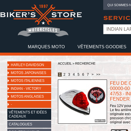
QUI SOMMES-
SERVIC
MARQUES MOTO
VÊTEMENTS GOODIES
NO
ACCUEIL
>
RECHERCHE
HARLEY-DAVIDSON
MOTOS JAPONAISES
1
2
3
4
5
6
7
>
>>
MOTOS ITALIENNES
FEU DE 
00000-00
INDIAN - VICTORY
47/53 - 
MOTOS ANGLAISES
FENDER 
-
Feu 12V pour
Le feu arrièr
VÊTEMENTS ET IDÉES
originale est
CADEAUX
pression chr
original avec
CATALOGUES