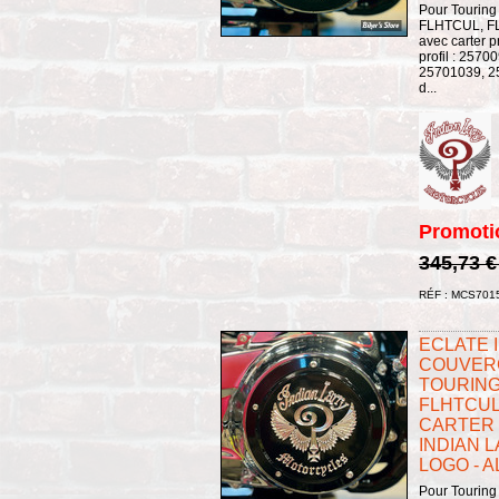
Pour Touring
FLHTCUL, FL
avec carter p
profil : 257
25701039, 25
d...
Promoti
345,73 
RÉF : MCS701
ECLATE I 
COUVERC
TOURING
FLHTCUL
CARTER 
INDIAN L
LOGO - A
Pour Touring