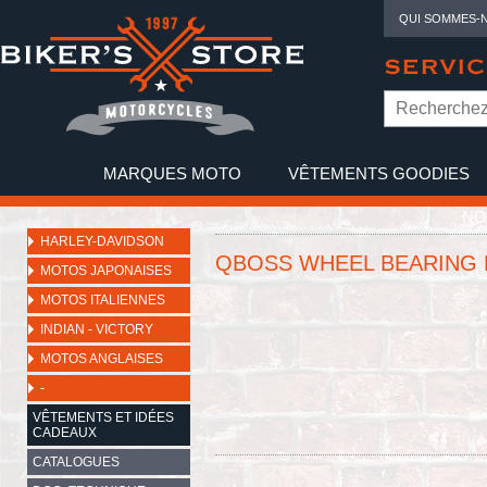
QUI SOMMES-
SERVIC
MARQUES MOTO
VÊTEMENTS GOODIES
NO
HARLEY-DAVIDSON
QBOSS WHEEL BEARING K
MOTOS JAPONAISES
MOTOS ITALIENNES
INDIAN - VICTORY
MOTOS ANGLAISES
-
VÊTEMENTS ET IDÉES
CADEAUX
CATALOGUES