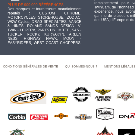
remplacement pour 
PLUS DE 900 000 RÉFÉRENCES :
TwinCam, de l'Ironhead 
Des marques et fournisseurs mondialement
expérience, nous avons
réputés : CUSTOM CHROME,
gamme de plusieurs mill
MOTORCYCLES STOREHOUSE, ZODIAC,
des USA, d'Europe et du
W&W Cycles, DRAG SPECIALTIES, VANCE
& HINES, ROLAND SANDS DESIGN, V-
TWIN - LE PERA, PARTS UNLIMITED, S&S -
TUCKER ROCKY, KURYAKYN, ARLEN
NESS, HIGHWAY HAWK, MOON -
EASYRIDERS, WEST COAST CHOPPERS,
...
CONDITIONS GÉNÉRALES DE VENTE
QUI SOMMES-NOUS ?
MENTIONS LÉGALE