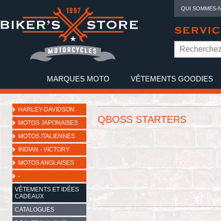
QUI SOMMES-
SERVIC
MARQUES MOTO
VÊTEMENTS GOODIES
NO
HARLEY-DAVIDSON
QBOSS STARTERS
MOTOS JAPONAISES
MOTOS ITALIENNES
INDIAN - VICTORY
MOTOS ANGLAISES
-
VÊTEMENTS ET IDÉES
CADEAUX
CATALOGUES