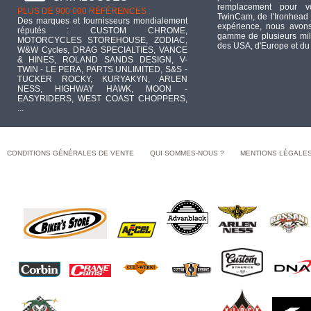
remplacement pour 
PLUS DE 900 000 RÉFÉRENCES :
TwinCam, de l'Ironhead 
Des marques et fournisseurs mondialement
expérience, nous avons
réputés : CUSTOM CHROME,
gamme de plusieurs mill
MOTORCYCLES STOREHOUSE, ZODIAC,
des USA, d'Europe et du
W&W Cycles, DRAG SPECIALTIES, VANCE
& HINES, ROLAND SANDS DESIGN, V-
TWIN - LE PERA, PARTS UNLIMITED, S&S -
TUCKER ROCKY, KURYAKYN, ARLEN
NESS, HIGHWAY HAWK, MOON -
EASYRIDERS, WEST COAST CHOPPERS,
...
CONDITIONS GÉNÉRALES DE VENTE
QUI SOMMES-NOUS ?
MENTIONS LÉGALE