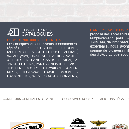
CONSULTEZ NOS
HARLEY DAVIDSON :
CATALOGUES
propose des accessoires
remplacement pour 
PLUS DE 900 000 RÉFÉRENCES :
TwinCam, de l'Ironhead 
Des marques et fournisseurs mondialement
expérience, nous avons
réputés : CUSTOM CHROME,
gamme de plusieurs mill
MOTORCYCLES STOREHOUSE, ZODIAC,
des USA, d'Europe et du
W&W Cycles, DRAG SPECIALTIES, VANCE
& HINES, ROLAND SANDS DESIGN, V-
TWIN - LE PERA, PARTS UNLIMITED, S&S -
TUCKER ROCKY, KURYAKYN, ARLEN
NESS, HIGHWAY HAWK, MOON -
EASYRIDERS, WEST COAST CHOPPERS,
...
CONDITIONS GÉNÉRALES DE VENTE
QUI SOMMES-NOUS ?
MENTIONS LÉGALE