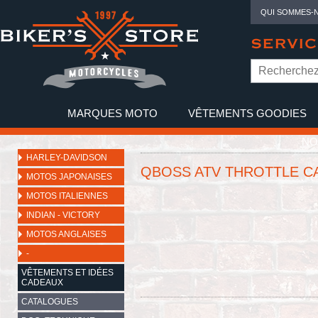
QUI SOMMES-
SERVIC
MARQUES MOTO
VÊTEMENTS GOODIES
NO
HARLEY-DAVIDSON
QBOSS ATV THROTTLE C
MOTOS JAPONAISES
MOTOS ITALIENNES
INDIAN - VICTORY
MOTOS ANGLAISES
-
VÊTEMENTS ET IDÉES
CADEAUX
CATALOGUES