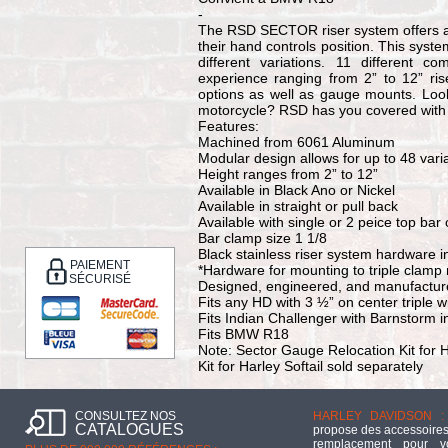
-
The RSD SECTOR riser system offers an i
their hand controls position. This syste
different variations. 11 different c
experience ranging from 2” to 12” ris
options as well as gauge mounts. Look
motorcycle? RSD has you covered with
Features:
Machined from 6061 Aluminum
Modular design allows for up to 48 vari
Height ranges from 2” to 12”
Available in Black Ano or Nickel
Available in straight or pull back
Available with single or 2 peice top bar
Bar clamp size 1 1/8
Black stainless riser system hardware 
PAIEMENT
*Hardware for mounting to triple clamp 
SÉCURISÉ
Designed, engineered, and manufacture
Fits any HD with 3 ½” on center triple 
Fits Indian Challenger with Barnstorm i
Fits BMW R18
Note: Sector Gauge Relocation Kit for
Kit for Harley Softail sold separately
CONSULTEZ NOS
HARLEY DAVIDSON :
CATALOGUES
propose des accessoires
remplacement pour 