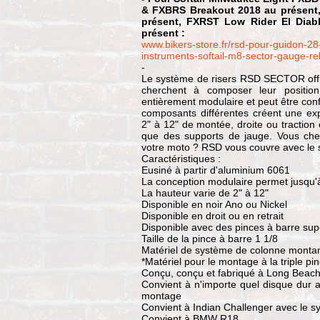
& FXBRS Breakout 2018 au présent
présent, FXRST Low Rider El Dia
présent :
www.bikers-store.fr/rsd-pour-guidon-2
instruments-softail-m8-sector-gauge-rel
-
Le système de risers RSD SECTOR offre
cherchent à composer leur positi
entièrement modulaire et peut être conf
composants différentes créent une exp
2" à 12" de montée, droite ou traction 
que des supports de jauge. Vous cher
votre moto ? RSD vous couvre avec le
Caractéristiques :
Eusiné à partir d'aluminium 6061
La conception modulaire permet jusqu'à
La hauteur varie de 2" à 12"
Disponible en noir Ano ou Nickel
Disponible en droit ou en retrait
Disponible avec des pinces à barre sup
Taille de la pince à barre 1 1/8
Matériel de système de colonne montant
*Matériel pour le montage à la triple pi
Conçu, conçu et fabriqué à Long Beach 
Convient à n'importe quel disque dur a
montage
Convient à Indian Challenger avec le s
Convient à BMW R18