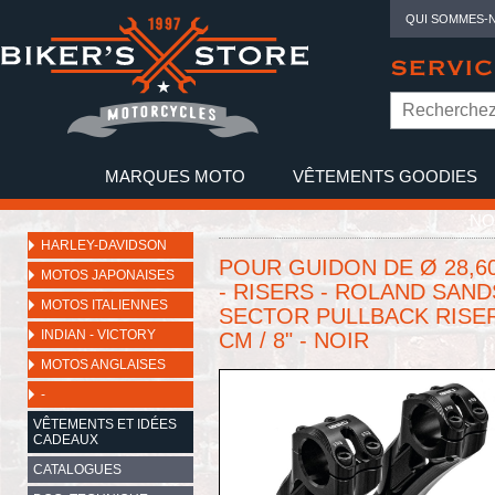
QUI SOMMES-
SERVIC
MARQUES MOTO
VÊTEMENTS GOODIES
NO
HARLEY-DAVIDSON
POUR GUIDON DE Ø 28,60 
MOTOS JAPONAISES
- RISERS - ROLAND SAND
MOTOS ITALIENNES
SECTOR PULLBACK RISER
INDIAN - VICTORY
CM / 8" - NOIR
MOTOS ANGLAISES
-
VÊTEMENTS ET IDÉES
CADEAUX
CATALOGUES