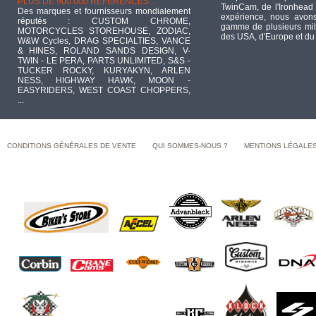
PLUS DE 900 000 RÉFÉRENCES :
TwinCam, de l'Ironhead 
Des marques et fournisseurs mondialement
expérience, nous avons
réputés : CUSTOM CHROME,
gamme de plusieurs mill
MOTORCYCLES STOREHOUSE, ZODIAC,
des USA, d'Europe et du
W&W Cycles, DRAG SPECIALTIES, VANCE
& HINES, ROLAND SANDS DESIGN, V-
TWIN - LE PERA, PARTS UNLIMITED, S&S -
TUCKER ROCKY, KURYAKYN, ARLEN
NESS, HIGHWAY HAWK, MOON -
EASYRIDERS, WEST COAST CHOPPERS,
...
CONDITIONS GÉNÉRALES DE VENTE
QUI SOMMES-NOUS ?
MENTIONS LÉGALE