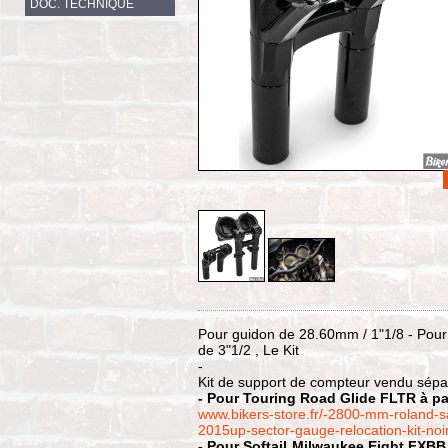
DOC. TECHNIQUE
Pour guidon de 28.60mm / 1"1/8 - Pour 
de 3"1/2 , Le Kit
-
Kit de support de compteur vendu sépa
- Pour Touring Road Glide FLTR à par
www.bikers-store.fr/-2800-mm-roland-san
2015up-sector-gauge-relocation-kit-noi
- Pour Softail Milwaukee Eight FXB