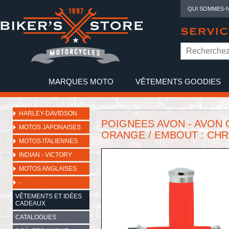
QUI SOMMES-
SERVIC
MARQUES MOTO
VÊTEMENTS GOODIES
NO
HARLEY-DAVIDSON
POIGNEES AVON - AVON
MOTOS JAPONAISES
ORANGE / EMBOUT : CHR
MOTOS ITALIENNES
INDIAN - VICTORY
MOTOS ANGLAISES
-
VÊTEMENTS ET IDÉES
CADEAUX
CATALOGUES