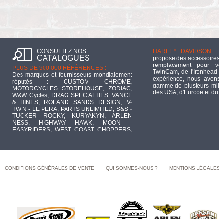
CONSULTEZ NOS
HARLEY DAVIDSON :
CATALOGUES
propose des accessoires
remplacement pour 
PLUS DE 900 000 RÉFÉRENCES :
TwinCam, de l'Ironhead 
Des marques et fournisseurs mondialement
expérience, nous avons
réputés : CUSTOM CHROME,
gamme de plusieurs mill
MOTORCYCLES STOREHOUSE, ZODIAC,
des USA, d'Europe et du
W&W Cycles, DRAG SPECIALTIES, VANCE
& HINES, ROLAND SANDS DESIGN, V-
TWIN - LE PERA, PARTS UNLIMITED, S&S -
TUCKER ROCKY, KURYAKYN, ARLEN
NESS, HIGHWAY HAWK, MOON -
EASYRIDERS, WEST COAST CHOPPERS,
...
CONDITIONS GÉNÉRALES DE VENTE
QUI SOMMES-NOUS ?
MENTIONS LÉGALE