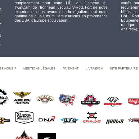
remplacement pour votre HD, du Flathead au
variés po
TwinCam, de l'Ironhead jusqu'au V-Rod. Fort de notre
régulièrem
t
expérience, nous avons étendu régulièrement notre
N'hésitez 
,
gamme de plusieurs milliers d'articles en provenance
Hot Rod
,
des USA, d'Europe et du Japon.
Equipement
E
rubrique
-
Affaires»).
-
N
-
,
ES-NOUS ?
MENTIONS LÉGALES
PAIEMENT
LIVRAISON
SITE PARTENAIRE