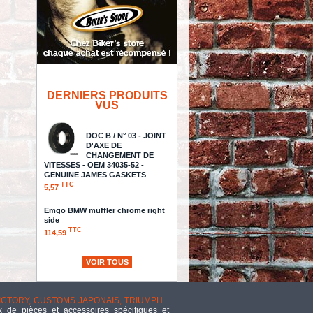
DERNIERS PRODUITS
VUS
DOC B / N° 03 - JOINT
D'AXE DE
CHANGEMENT DE
VITESSES - OEM 34035-52 -
GENUINE JAMES GASKETS
TTC
5,57
Emgo BMW muffler chrome right
side
TTC
114,59
EMD SNATCH PRIMARY COVER
VOIR TOUS
TOURING BLACK
TTC
699,61
VICTORY, CUSTOMS JAPONAIS, TRIUMPH...
PIN,CRANK 180D 3 HOLE 41-E81
 de pièces et accessoires spécifiques et
B