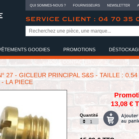
QUI SOMMES-NOUS ?
FOURNISSEURS
NEWSLETTER
SERVICE CLIENT : 04 70 35 
VÊTEMENTS GOODIES
PROMOTIONS
DÉSTOCKAG
NOUS CONTACTER
° 27 - GICLEUR PRINCIPAL S&S - TAILLE : 0.54 
 - LA PIECE
Promot
13,08 € 
Quantité