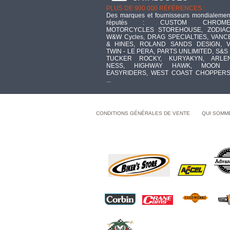
PLUS DE 900 000 RÉFÉRENCES :
Des marques et fournisseurs mondialemen
réputés : CUSTOM CHROME
MOTORCYCLES STOREHOUSE, ZODIAC
W&W Cycles, DRAG SPECIALTIES, VANC
& HINES, ROLAND SANDS DESIGN, V
TWIN - LE PERA, PARTS UNLIMITED, S&S 
TUCKER ROCKY, KURYAKYN, ARLE
NESS, HIGHWAY HAWK, MOON 
EASYRIDERS, WEST COAST CHOPPERS
...
CONDITIONS GÉNÉRALES DE VENTE
QUI SOMM