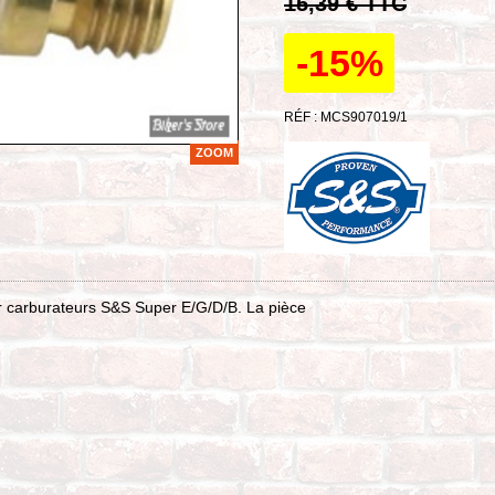
15,39 € TTC
-15%
RÉF : MCS907019/1
ZOOM
r carburateurs S&S Super E/G/D/B. La pièce