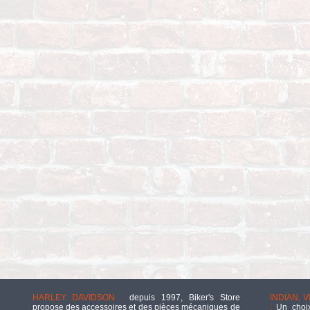
HARLEY DAVIDSON :
depuis 1997, Biker's Store
INDIAN, 
propose des accessoires et des pièces mécaniques de
:
Un choix