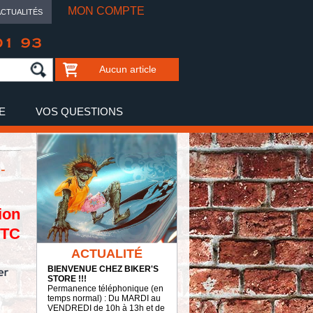
MON COMPTE
ACTUALITÉS
01 93
Aucun article
E
VOS QUESTIONS
-
ion
TTC
ACTUALITÉ
BIENVENUE CHEZ BIKER'S
STORE !!!
Permanence téléphonique (en
temps normal) : Du MARDI au
VENDREDI de 10h à 13h et de