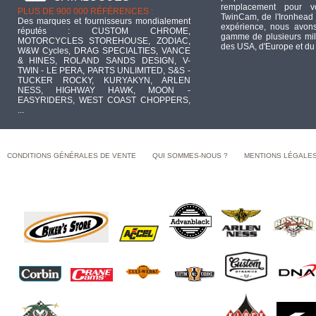
remplacement pour 
PLUS DE 900 000 RÉFÉRENCES :
TwinCam, de l'Ironhead 
Des marques et fournisseurs mondialement
expérience, nous avons
réputés : CUSTOM CHROME,
gamme de plusieurs mill
MOTORCYCLES STOREHOUSE, ZODIAC,
des USA, d'Europe et du
W&W Cycles, DRAG SPECIALTIES, VANCE
& HINES, ROLAND SANDS DESIGN, V-
TWIN - LE PERA, PARTS UNLIMITED, S&S -
TUCKER ROCKY, KURYAKYN, ARLEN
NESS, HIGHWAY HAWK, MOON -
EASYRIDERS, WEST COAST CHOPPERS,
...
CONDITIONS GÉNÉRALES DE VENTE
QUI SOMMES-NOUS ?
MENTIONS LÉGALE