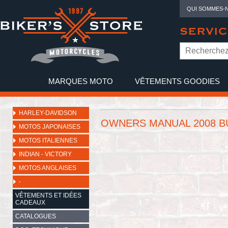
QUI SOMMES-
SERVIC
MARQUES MOTO
VÊTEMENTS GOODIES
NO
HARLEY-DAVIDSON
OWNERS MANUAL 2008 BU
MOTOS JAPONAISES
MOTOS ITALIENNES
INDIAN - VICTORY
MOTOS ANGLAISES
-
VÊTEMENTS ET IDÉES
CADEAUX
CATALOGUES