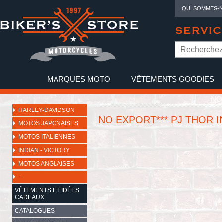
QUI SOMMES-
SERVIC
MARQUES MOTO
VÊTEMENTS GOODIES
NO
HARLEY-DAVIDSON
NO EXPORT*** PJ THOR I
MOTOS JAPONAISES
MOTOS ITALIENNES
INDIAN - VICTORY
MOTOS ANGLAISES
-
VÊTEMENTS ET IDÉES
CADEAUX
CATALOGUES