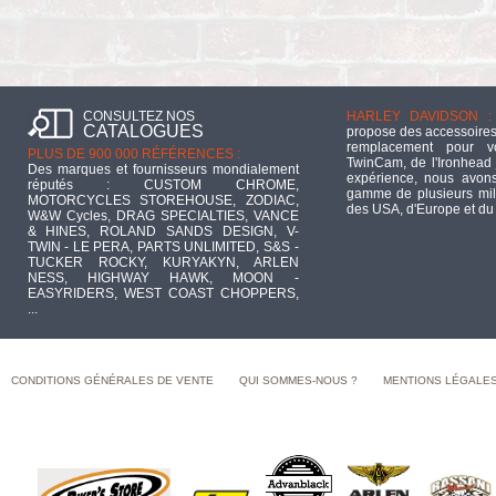
CONSULTEZ NOS
HARLEY DAVIDSON :
CATALOGUES
propose des accessoires
remplacement pour 
PLUS DE 900 000 RÉFÉRENCES :
TwinCam, de l'Ironhead 
Des marques et fournisseurs mondialement
expérience, nous avons
réputés : CUSTOM CHROME,
gamme de plusieurs mill
MOTORCYCLES STOREHOUSE, ZODIAC,
des USA, d'Europe et du
W&W Cycles, DRAG SPECIALTIES, VANCE
& HINES, ROLAND SANDS DESIGN, V-
TWIN - LE PERA, PARTS UNLIMITED, S&S -
TUCKER ROCKY, KURYAKYN, ARLEN
NESS, HIGHWAY HAWK, MOON -
EASYRIDERS, WEST COAST CHOPPERS,
...
CONDITIONS GÉNÉRALES DE VENTE
QUI SOMMES-NOUS ?
MENTIONS LÉGALE