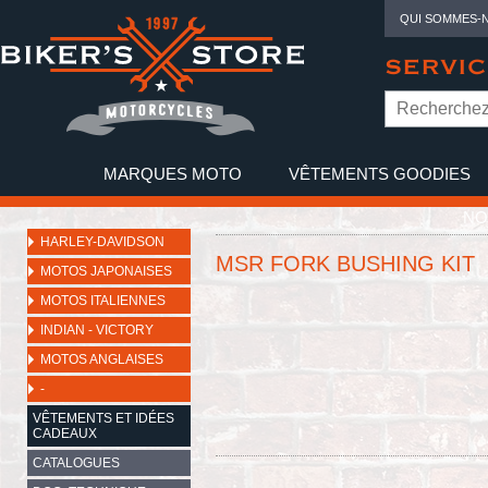
QUI SOMMES-
SERVIC
MARQUES MOTO
VÊTEMENTS GOODIES
NO
HARLEY-DAVIDSON
MSR FORK BUSHING KIT
MOTOS JAPONAISES
MOTOS ITALIENNES
INDIAN - VICTORY
MOTOS ANGLAISES
-
VÊTEMENTS ET IDÉES
CADEAUX
CATALOGUES