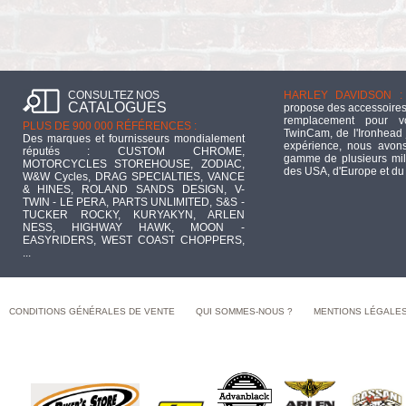
CONSULTEZ NOS
HARLEY DAVIDSON :
CATALOGUES
propose des accessoires
remplacement pour 
PLUS DE 900 000 RÉFÉRENCES :
TwinCam, de l'Ironhead 
Des marques et fournisseurs mondialement
expérience, nous avons
réputés : CUSTOM CHROME,
gamme de plusieurs mill
MOTORCYCLES STOREHOUSE, ZODIAC,
des USA, d'Europe et du
W&W Cycles, DRAG SPECIALTIES, VANCE
& HINES, ROLAND SANDS DESIGN, V-
TWIN - LE PERA, PARTS UNLIMITED, S&S -
TUCKER ROCKY, KURYAKYN, ARLEN
NESS, HIGHWAY HAWK, MOON -
EASYRIDERS, WEST COAST CHOPPERS,
...
CONDITIONS GÉNÉRALES DE VENTE
QUI SOMMES-NOUS ?
MENTIONS LÉGALE