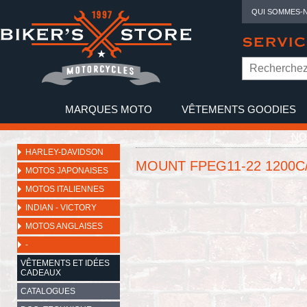
QUI SOMMES-
SERVIC
MARQUES MOTO
VÊTEMENTS GOODIES
NO
HARLEY-DAVIDSON
MOUNT FPEG11-22 1200C
MOTOS JAPONAISES
MOTOS ITALIENNES
INDIAN - VICTORY
MOTOS ANGLAISES
-
VÊTEMENTS ET IDÉES
CADEAUX
CATALOGUES