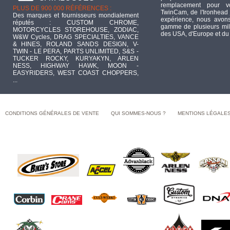
remplacement pour 
PLUS DE 900 000 RÉFÉRENCES :
TwinCam, de l'Ironhead 
Des marques et fournisseurs mondialement
expérience, nous avons
réputés : CUSTOM CHROME,
gamme de plusieurs mill
MOTORCYCLES STOREHOUSE, ZODIAC,
des USA, d'Europe et du
W&W Cycles, DRAG SPECIALTIES, VANCE
& HINES, ROLAND SANDS DESIGN, V-
TWIN - LE PERA, PARTS UNLIMITED, S&S -
TUCKER ROCKY, KURYAKYN, ARLEN
NESS, HIGHWAY HAWK, MOON -
EASYRIDERS, WEST COAST CHOPPERS,
...
CONDITIONS GÉNÉRALES DE VENTE
QUI SOMMES-NOUS ?
MENTIONS LÉGALE