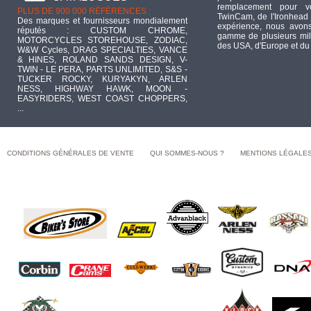
remplacement pour 
PLUS DE 900 000 RÉFÉRENCES :
TwinCam, de l'Ironhead 
Des marques et fournisseurs mondialement
expérience, nous avons
réputés : CUSTOM CHROME,
gamme de plusieurs mill
MOTORCYCLES STOREHOUSE, ZODIAC,
des USA, d'Europe et du
W&W Cycles, DRAG SPECIALTIES, VANCE
& HINES, ROLAND SANDS DESIGN, V-
TWIN - LE PERA, PARTS UNLIMITED, S&S -
TUCKER ROCKY, KURYAKYN, ARLEN
NESS, HIGHWAY HAWK, MOON -
EASYRIDERS, WEST COAST CHOPPERS,
...
CONDITIONS GÉNÉRALES DE VENTE
QUI SOMMES-NOUS ?
MENTIONS LÉGALE