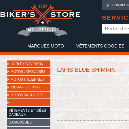
QUI SOMMES-
SERVIC
MARQUES MOTO
VÊTEMENTS GOODIES
NO
HARLEY-DAVIDSON
LAPIS BLUE SHIMRIN
MOTOS JAPONAISES
MOTOS ITALIENNES
INDIAN - VICTORY
MOTOS ANGLAISES
-
VÊTEMENTS ET IDÉES
CADEAUX
CATALOGUES