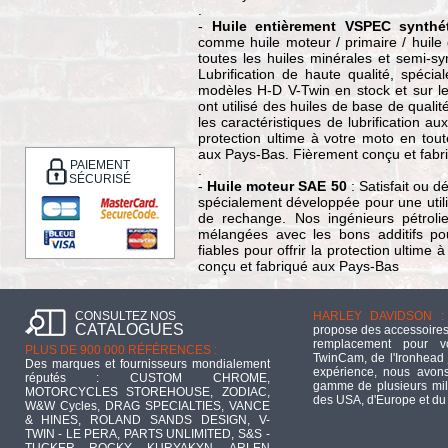
.
-
Huile entièrement VSPEC synthé
comme huile moteur / primaire / huile
toutes les huiles minérales et semi-
Lubrification de haute qualité, spéci
modèles H-D V-Twin en stock et sur le
ont utilisé des huiles de base de quali
les caractéristiques de lubrification a
protection ultime à votre moto en tou
aux Pays-Bas. Fièrement conçu et fab
PAIEMENT
.
SÉCURISÉ
-
Huile moteur SAE 50
: Satisfait ou 
spécialement développée pour une utili
de rechange. Nos ingénieurs pétrolie
mélangées avec les bons additifs pour
fiables pour offrir la protection ultime
conçu et fabriqué aux Pays-Bas
CONSULTEZ NOS
HARLEY DAVIDSON :
CATALOGUES
propose des accessoires
remplacement pour 
PLUS DE 900 000 RÉFÉRENCES :
TwinCam, de l'Ironhead 
Des marques et fournisseurs mondialement
expérience, nous avons
réputés : CUSTOM CHROME,
gamme de plusieurs mill
MOTORCYCLES STOREHOUSE, ZODIAC,
des USA, d'Europe et du
W&W Cycles, DRAG SPECIALTIES, VANCE
& HINES, ROLAND SANDS DESIGN, V-
TWIN - LE PERA, PARTS UNLIMITED, S&S -