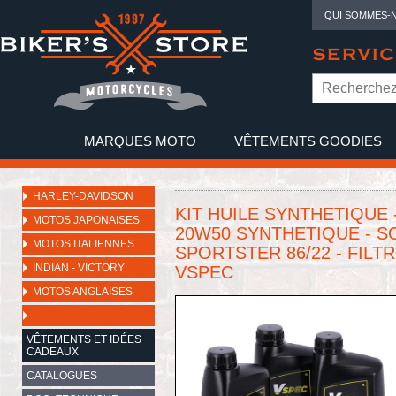
QUI SOMMES-
SERVIC
MARQUES MOTO
VÊTEMENTS GOODIES
NO
HARLEY-DAVIDSON
KIT HUILE SYNTHETIQUE 
MOTOS JAPONAISES
20W50 SYNTHETIQUE - SOF
MOTOS ITALIENNES
SPORTSTER 86/22 - FILTRE
INDIAN - VICTORY
VSPEC
MOTOS ANGLAISES
-
VÊTEMENTS ET IDÉES
CADEAUX
CATALOGUES