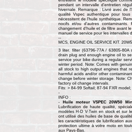
entretenir le modèle spécifique comme
pendant un intervalle d'entretien rég
hivernale. Remarque : Livré avec de l
qualité Vspec authentique pour tous
nécessitent de l'huile synthétique. Rem
nocifs et/ou d'autres contaminants. 
changement d'huile et de filtre avant l
manuel de service pour les intervalles
--
MCS, ENGINE OIL SERVICE KIT. 20W
3 liter. filter (63796-77A / 63805-80A st
drain plug and enough engine oil to se
service your bike during a regular servi
winter period. Note: Comes with genuine 
all stock to high output engines that r
harmful acids and/or other contaminants.
change before winter storage. Note: 
factory oil change intervals.
Fits: > 84-99 Softail; 87-94 FXR model;
-
INFO :
-
Huile moteur VSPEC 20W50 Min
Lubrification de haute qualité, spéci
modèles H-D V-Twin en stock et sur le
ont utilisé des huiles de base de quali
les caractéristiques de lubrification a
protection ultime à votre moto en tou
aux Pays-Bas.