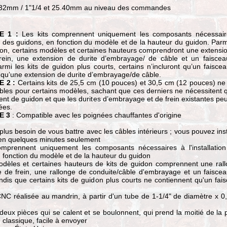
 32mm / 1"1/4 et 25.40mm au niveau des commandes
 1 :
Les kits comprennent uniquement les composants nécessair
ion des guidons, en fonction du modèle et de la hauteur du guidon. Parm
don, certains modèles et certaines hauteurs comprendront une extensi
frein, une extension de durite d’embrayage/ de câble et un faisce
rmi les kits de guidon plus courts, certains n’incluront qu’un faisce
qu’une extension de durite d’embrayage/de câble.
 2 :
Certains kits de 25,5 cm (10 pouces) et 30,5 cm (12 pouces) ne
bles pour certains modèles, sachant que ces derniers ne nécessitent 
t de guidon et que les durites d’embrayage et de frein existantes pe
sées.
E 3
: Compatible avec les poignées chauffantes d'origine
: plus besoin de vous battre avec les câbles intérieurs ; vous pouvez inst
 en quelques minutes seulement
omprennent uniquement les composants nécessaires à l'installatio
 fonction du modèle et de la hauteur du guidon
odèles et certaines hauteurs de kits de guidon comprennent une ral
e de frein, une rallonge de conduite/câble d'embrayage et un faisce
ndis que certains kits de guidon plus courts ne contiennent qu'un fai
C réalisée au mandrin, à partir d'un tube de 1-1/4" de diamètre x 0
eux pièces qui se calent et se boulonnent, qui prend la moitié de la 
 classique, facile à envoyer