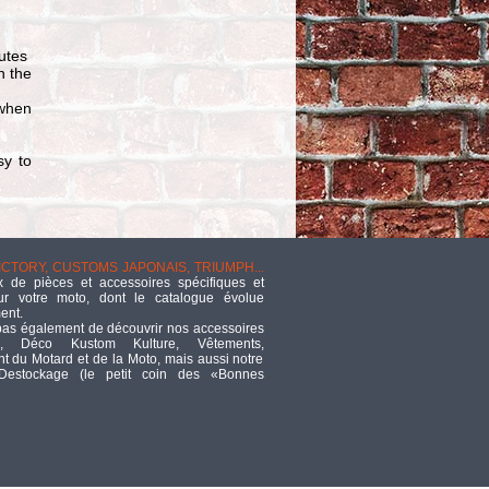
TRW VARIOFLEX
BRAKE LINE -
LONGUEUR :185 CM -
FINITION : INOX GAINE
nutes
TTC
52,78
n the
 when
- CASQUETTE - VON
DUTCH - Patches 06
cap - ORANGE /
sy to
BROWN - REGLABLE
TTC
28,05
FEU D'EXTRÉMITÉ DE
GARDE-BOUE -
VICTORY, CUSTOMS JAPONAIS, TRIUMPH...
BREAKOUT 13UP -
 de pièces et accessoires spécifiques et
FUME - L24-0445MLEDD
ur votre moto, dont le catalogue évolue
TTC
133,33
ent.
pas également de découvrir nos accessoires
HELMET RAW, STRIPE
, Déco Kustom Kulture, Vêtements,
ORANGE.XS
 du Motard et de la Moto, mais aussi notre
TTC
 Destockage (le petit coin des «Bonnes
216,67
ROUE REVTECH -
MOYEU DE ROUE
SPECIFIQUE - AVANT -
SOFTAIL FLST 11up / SOFTAIL
MILWAUKEE EIGHT FL 18UP -