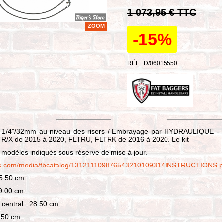
1 073,95 € TTC
ZOOM
-15%
RÉF : D/06015550
 1/4"/32mm au niveau des risers / Embrayage par HYDRAULIQUE -
TR/X de 2015 à 2020, FLTRU, FLTRK de 2016 à 2020. Le kit
 modèles indiqués sous réserve de mise à jour.
rs.com/media/fbcatalog/131211109876543210109314INSTRUCTIONS.p
35.50 cm
89.00 cm
central : 28.50 cm
0.50 cm