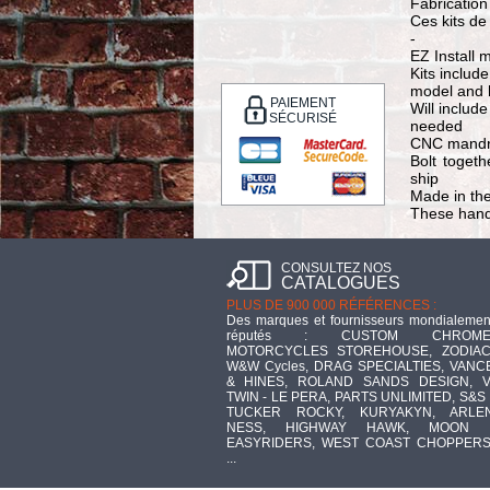
Fabrication
Ces kits de
-
EZ Install 
Kits includ
model and 
PAIEMENT
Will includ
SÉCURISÉ
needed
CNC mandrel
Bolt togeth
ship
Made in the
These handl
CONSULTEZ NOS
CATALOGUES
PLUS DE 900 000 RÉFÉRENCES :
Des marques et fournisseurs mondialemen
réputés : CUSTOM CHROME
MOTORCYCLES STOREHOUSE, ZODIAC
W&W Cycles, DRAG SPECIALTIES, VANC
& HINES, ROLAND SANDS DESIGN, V
TWIN - LE PERA, PARTS UNLIMITED, S&S 
TUCKER ROCKY, KURYAKYN, ARLE
NESS, HIGHWAY HAWK, MOON 
EASYRIDERS, WEST COAST CHOPPERS
...