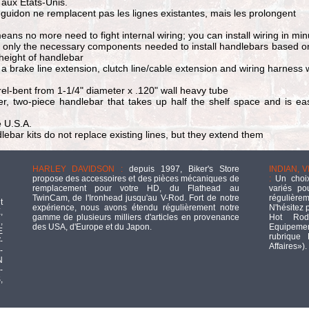
 aux États-Unis.
 guidon ne remplacent pas les lignes existantes, mais les prolongent
means no more need to fight internal wiring; you can install wiring in mi
e only the necessary components needed to install handlebars based o
height of handlebar
e a brake line extension, clutch line/cable extension and wiring harness
-bent from 1-1/4" diameter x .120" wall heavy tube
er, two-piece handlebar that takes up half the shelf space and is ea
 U.S.A.
ebar kits do not replace existing lines, but they extend them
HARLEY DAVIDSON :
depuis 1997, Biker's Store
INDIAN, 
propose des accessoires et des pièces mécaniques de
:
Un choix
remplacement pour votre HD, du Flathead au
variés po
TwinCam, de l'Ironhead jusqu'au V-Rod. Fort de notre
régulièrem
t
expérience, nous avons étendu régulièrement notre
N'hésitez 
,
gamme de plusieurs milliers d'articles en provenance
Hot Rod
,
des USA, d'Europe et du Japon.
Equipement
E
rubrique
-
Affaires»).
-
N
-
,