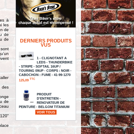
es à
i les
on de
au de
au de
DERNIERS PRODUITS
VUS
 sont
qu’un
uvent
1 - CLIGNOTANT A
LEDS - THUNDERBIKE
- STRIPE - SOFTAIL 16UP /
TOURING 09UP - CORPS : NOIR -
CABOCHON : FUME - 41-99-1270
aller
TTC
125,09
n des
PRODUIT
longe
D'ENTRETIEN -
au de
RENOVATEUR DE
sceau
PEINTURE - BELGOM TITANIUM
PAINT POLISH - 250CC
VOIR TOUS
,120"
TTC
22,94
place
DURITE DE FREIN -