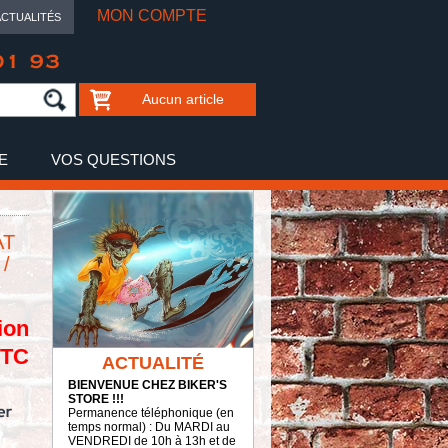
MON COMPTE
ACTUALITÉS
01 93
Aucun article
E
VOS QUESTIONS
AT
/
ion
TTC
ACTUALITÉ
BIENVENUE CHEZ BIKER'S
STORE !!!
Permanence téléphonique (en
temps normal) : Du MARDI au
VENDREDI de 10h à 13h et de