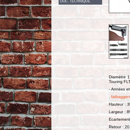
DOC. TECHNIQUE
Diamètre 1
Touring FL
- Années et
.
fatbagge
Hauteur : 
Largeur : 
Ecartement 
Retour : 2