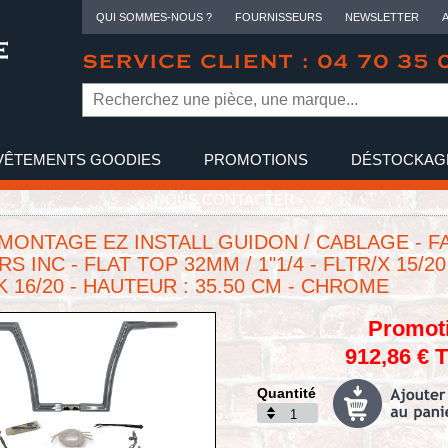
QUI SOMMES-NOUS ?
FOURNISSEURS
NEWSLETTER
SERVICE CLIENT : 04 70 35 
VÊTEMENTS GOODIES
PROMOTIONS
DÉSTOCKAG
NOUS CONTACTER
 MONTAGE EZ INSTALL GUIDON / CABLAGE - F
 INC - FLAT TOP 32MM / 1"1/4 - FLTR/X 15/20 
K 16/20 - HAUTEUR : 35.50 CM - CHROME
Promot
912,86 € 
Quantité