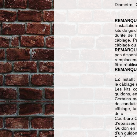
Diamètre :
-
REMARQUE
l'installat
kits de gui
durite de 
câblage. Pa
câblage ou 
REMARQUE
pas disponi
remplacemen
être réutili
REMARQU
.
EZ Install 
le câblage
Les kits c
guidons, en
Certains m
de conduit
câblage, ta
de c
Courbure CN
d'épaisseur
Guidon en d
d'un guidon