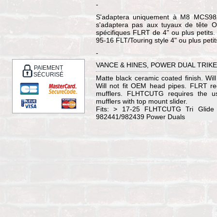
-
S'adaptera uniquement à M8 MCS9
s'adaptera pas aux tuyaux de tête OE
spécifiques FLRT de 4" ou plus petits.
95-16 FLT/Touring style 4" ou plus pet
-
VANCE & HINES, POWER DUAL TRIKE
PAIEMENT
SÉCURISÉ
Matte black ceramic coated finish. Wi
Will not fit OEM head pipes. FLRT re
mufflers. FLHTCUTG requires the us
mufflers with top mount slider.
Fits: > 17-25 FLHTCUTG Tri Glide 
982441/982439 Power Duals