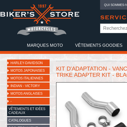
QUI SOMMES-
SERVIC
MARQUES MOTO
VÊTEMENTS GOODIES
NO
HARLEY-DAVIDSON
KIT D'ADAPTATION - VAN
MOTOS JAPONAISES
TRIKE ADAPTER KIT - BLA
MOTOS ITALIENNES
INDIAN - VICTORY
MOTOS ANGLAISES
-
VÊTEMENTS ET IDÉES
CADEAUX
CATALOGUES