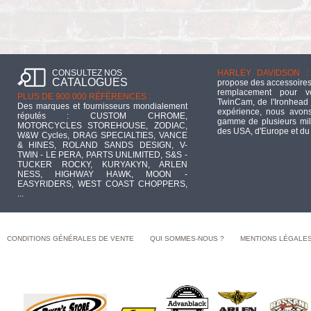
CONSULTEZ NOS
HARLEY DAVIDSON :
CATALOGUES
propose des accessoires
remplacement pour 
PLUS DE 900 000 RÉFÉRENCES :
TwinCam, de l'Ironhead 
Des marques et fournisseurs mondialement
expérience, nous avons
réputés : CUSTOM CHROME,
gamme de plusieurs mill
MOTORCYCLES STOREHOUSE, ZODIAC,
des USA, d'Europe et du
W&W Cycles, DRAG SPECIALTIES, VANCE
& HINES, ROLAND SANDS DESIGN, V-
TWIN - LE PERA, PARTS UNLIMITED, S&S -
TUCKER ROCKY, KURYAKYN, ARLEN
NESS, HIGHWAY HAWK, MOON -
EASYRIDERS, WEST COAST CHOPPERS,
...
CONDITIONS GÉNÉRALES DE VENTE
QUI SOMMES-NOUS ?
MENTIONS LÉGALE