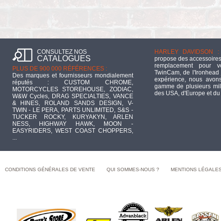
CONSULTEZ NOS
HARLEY DAVIDSON :
CATALOGUES
propose des accessoires
remplacement pour 
PLUS DE 900 000 RÉFÉRENCES :
TwinCam, de l'Ironhead 
Des marques et fournisseurs mondialement
expérience, nous avons
réputés : CUSTOM CHROME,
gamme de plusieurs mill
MOTORCYCLES STOREHOUSE, ZODIAC,
des USA, d'Europe et du
W&W Cycles, DRAG SPECIALTIES, VANCE
& HINES, ROLAND SANDS DESIGN, V-
TWIN - LE PERA, PARTS UNLIMITED, S&S -
TUCKER ROCKY, KURYAKYN, ARLEN
NESS, HIGHWAY HAWK, MOON -
EASYRIDERS, WEST COAST CHOPPERS,
...
CONDITIONS GÉNÉRALES DE VENTE
QUI SOMMES-NOUS ?
MENTIONS LÉGALE