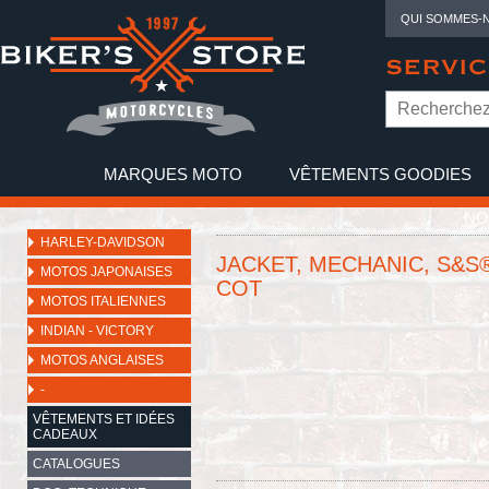
QUI SOMMES-
SERVIC
MARQUES MOTO
VÊTEMENTS GOODIES
NO
HARLEY-DAVIDSON
JACKET, MECHANIC, S&S®
MOTOS JAPONAISES
COT
MOTOS ITALIENNES
INDIAN - VICTORY
MOTOS ANGLAISES
-
VÊTEMENTS ET IDÉES
CADEAUX
CATALOGUES