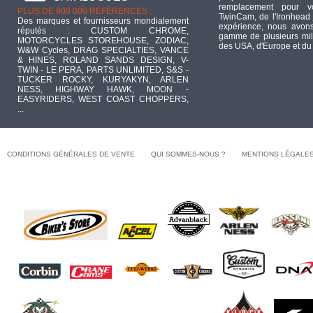
remplacement pour 
PLUS DE 900 000 RÉFÉRENCES :
TwinCam, de l'Ironhead 
Des marques et fournisseurs mondialement
expérience, nous avons
réputés : CUSTOM CHROME,
gamme de plusieurs mill
MOTORCYCLES STOREHOUSE, ZODIAC,
des USA, d'Europe et du
W&W Cycles, DRAG SPECIALTIES, VANCE
& HINES, ROLAND SANDS DESIGN, V-
TWIN - LE PERA, PARTS UNLIMITED, S&S -
TUCKER ROCKY, KURYAKYN, ARLEN
NESS, HIGHWAY HAWK, MOON -
EASYRIDERS, WEST COAST CHOPPERS,
...
CONDITIONS GÉNÉRALES DE VENTE
QUI SOMMES-NOUS ?
MENTIONS LÉGALE