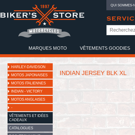
QUI SOMMES-
SERVIC
MARQUES MOTO
VÊTEMENTS GOODIES
NO
HARLEY-DAVIDSON
INDIAN JERSEY BLK XL
MOTOS JAPONAISES
MOTOS ITALIENNES
INDIAN - VICTORY
MOTOS ANGLAISES
-
VÊTEMENTS ET IDÉES
CADEAUX
CATALOGUES