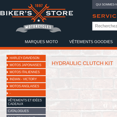
QUI SOMMES-
SERVIC
MARQUES MOTO
VÊTEMENTS GOODIES
NO
HARLEY-DAVIDSON
HYDRAULIC CLUTCH KIT
MOTOS JAPONAISES
MOTOS ITALIENNES
INDIAN - VICTORY
MOTOS ANGLAISES
-
VÊTEMENTS ET IDÉES
CADEAUX
CATALOGUES