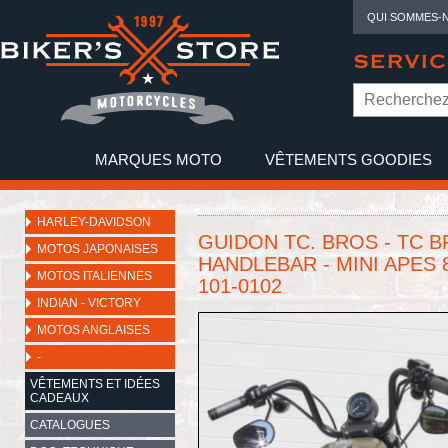
QUI SOMMES-
SERVIC
MARQUES MOTO
VÊTEMENTS GOODIES
NO
HARLEY-DAVIDSON
GUIDON TC. BROS - TC 
MOTOS JAPONAISES
HANDLEBAR - MINI APES 8
MOTOS ITALIENNES
101-0102
INDIAN - VICTORY
MOTOS ANGLAISES
-
VÊTEMENTS ET IDÉES
CADEAUX
CATALOGUES