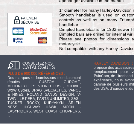
apehanger available in the market.
-
1" diameter for many Harley-Davidson 
Smooth handlebar is used on custom
PAIEMENT
controls as well as on many Triumph
SÉCURISÉ
handlebar
Dimpled handlebar is for 1982-newer Ha
Dimpled bars are drilled for internal wir
Please see photos for dimensions an
motorcycle
Not compatible with any Harley-Davidso
CONSULTEZ NOS
HARLEY DAVIDSON :
CATALOGUES
propose des accessoires
remplacement pour 
PLUS DE 900 000 RÉFÉRENCES :
TwinCam, de l'Ironhead 
Des marques et fournisseurs mondialement
expérience, nous avons
réputés : CUSTOM CHROME,
gamme de plusieurs mill
MOTORCYCLES STOREHOUSE, ZODIAC,
des USA, d'Europe et du
W&W Cycles, DRAG SPECIALTIES, VANCE
& HINES, ROLAND SANDS DESIGN, V-
TWIN - LE PERA, PARTS UNLIMITED, S&S -
TUCKER ROCKY, KURYAKYN, ARLEN
NESS, HIGHWAY HAWK, MOON -
EASYRIDERS, WEST COAST CHOPPERS,
...