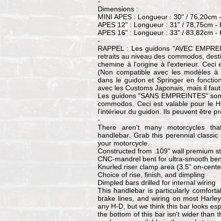
-
Dimensions :
MINI APES : Longueur : 30" / 76,20cm -
APES 12" : Longueur : 31" / 78,75cm - 
APES 16" : Longueur : 33" / 83,82cm - 
-
RAPPEL : Les guidons "AVEC EMPRE
retraits au niveau des commodos, destin
chemine à l'origine à l'exterieur. Ceci
(Non compatible avec les modèles à 
dans le guidon et Springer en foncti
avec les Customs Japonais, mais il faut
Les guidons "SANS EMPREINTES" sont l
commodos. Ceci est valable pour le H
l'intérieur du guidon. Ils peuvent être 
-
There aren't many motorcycles that
handlebar. Grab this perennial classic
your motorcycle.
Constructed from .109" wall premium st
CNC-mandrel bent for ultra-smooth be
Knurled riser clamp area (3.5" on-cente
Choice of rise, finish, and dimpling
Dimpled bars drilled for internal wiring
This handlebar is particularly comforta
brake lines, and wiring on most Harle
any H-D, but we think this bar looks es
the bottom of this bar isn't wider than t