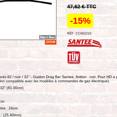
47,62 € TTC
-15%
RÉF : CC602210
ZOOM
rés 82 / noir / 32" - Guidon Drag Bar Santee, finition : noir. Pour HD a p
Non compatible avec les modèles à commandes de gaz électrique).
 32" (81.00cm)
0cm
ntre : 24cm
 1" (25.40mm)