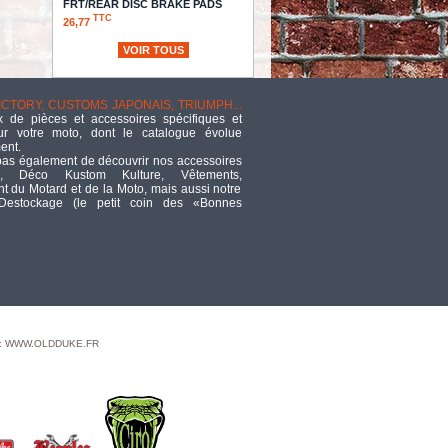
FRT/REAR DISC BRAKE PADS
TTC
26,77
VOIR TOUS
DVD DEVILS & ANGELS
TTC
79,22
VICTORY, CUSTOMS JAPONAIS, TRIUMPH...
DISCONTINUED
 de pièces et accessoires spécifiques et
TTC
59,93
ur votre moto, dont le catalogue évolue
ent.
CAST IRON OIL PUMP SUB
pas également de découvrir nos accessoires
ASSEMBLY
, Déco Kustom Kulture, Vêtements,
 du Motard et de la Moto, mais aussi notre
TTC
476,47
 Destockage (le petit coin des «Bonnes
TOOLPACK TECH BL/WHITE
TTC
20,80
Two into two Header, chrome
TTC
942,59
PLAQUE LATERALE -
 : WWW.OLDDUKE.FR
130 X 210 - SOFTAIL
FXSB / FXS / FXCW -
HEINZ BIKES - SLIP-INN À LED -
PAYS : FRANCE - FORMAT : 210 X
130 MM - NOIR - HBSKZ-FXSB-F
TTC
299,15