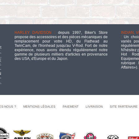
HARLEY DAVIDSON :
depuis 1997, Biker's Store
INDIAN, 
propose des accessoires et des pièces mécaniques de
:
Un choix
remplacement pour votre HD, du Flathead au
variés po
TwinCam, de l'Ironhead jusqu'au V-Rod. Fort de notre
régulièrem
t
expérience, nous avons étendu régulièrement notre
N'hésitez 
,
gamme de plusieurs milliers d'articles en provenance
Hot Rod
,
des USA, d'Europe et du Japon.
Equipement
E
rubrique
-
Affaires»).
-
N
-
,
ES-NOUS ?
MENTIONS LÉGALES
PAIEMENT
LIVRAISON
SITE PARTENAIRE