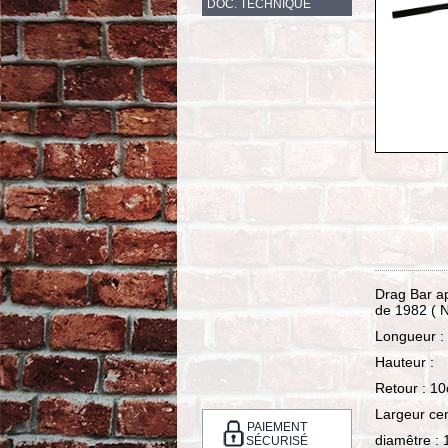
DOC. TECHNIQUE
Drag Bar ap
de 1982 ( 
Longueur :
Hauteur :
Retour : 1
Largeur ce
PAIEMENT
diamêtre :
SÉCURISÉ