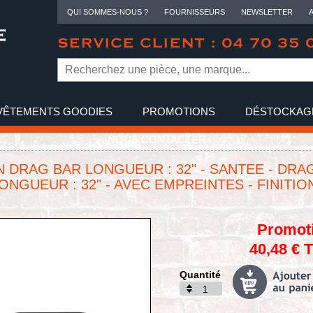
QUI SOMMES-NOUS ?
FOURNISSEURS
NEWSLETTER
SERVICE CLIENT : 04 70 35 
VÊTEMENTS GOODIES
PROMOTIONS
DÉSTOCKAG
NOUS CONTACTER
 DRAG BAR LONGUEUR : 32" - SANTEE - DRA
LONGUEUR : 32" - AVEC EMPREINTES - FINITION
Promot
40,48 € 
Quantité