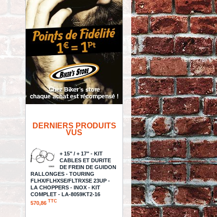
DERNIERS PRODUITS
VUS
+ 15" / + 17" - KIT
CABLES ET DURITE
DE FREIN DE GUIDON
RALLONGES - TOURING
FLHX/FLHXSE/FLTRXSE 23UP -
LA CHOPPERS - INOX - KIT
COMPLET - LA-8059KT2-16
TTC
570,86