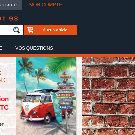
MON COMPTE
ACTUALITÉS
01 93
Aucun article
E
VOS QUESTIONS
G
 :
ion
TTC