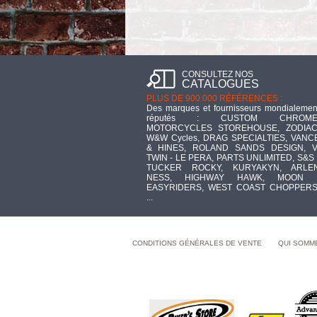
CONSULTEZ NOS
CATALOGUES
PLUS DE 900 000 RÉFÉRENCES :
Des marques et fournisseurs mondialemen
réputés : CUSTOM CHROME
MOTORCYCLES STOREHOUSE, ZODIAC
W&W Cycles, DRAG SPECIALTIES, VANC
& HINES, ROLAND SANDS DESIGN, V
TWIN - LE PERA, PARTS UNLIMITED, S&S 
TUCKER ROCKY, KURYAKYN, ARLE
NESS, HIGHWAY HAWK, MOON 
EASYRIDERS, WEST COAST CHOPPERS
...
CONDITIONS GÉNÉRALES DE VENTE
QUI SOMM