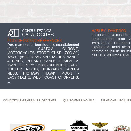
CONSULTEZ NOS
HARLEY DAVIDSON :
CATALOGUES
propose des accessoires
remplacement pour 
PLUS DE 900 000 RÉFÉRENCES :
TwinCam, de l'Ironhead 
Des marques et fournisseurs mondialement
expérience, nous avons
réputés : CUSTOM CHROME,
gamme de plusieurs mill
MOTORCYCLES STOREHOUSE, ZODIAC,
des USA, d'Europe et du
W&W Cycles, DRAG SPECIALTIES, VANCE
& HINES, ROLAND SANDS DESIGN, V-
TWIN - LE PERA, PARTS UNLIMITED, S&S -
TUCKER ROCKY, KURYAKYN, ARLEN
NESS, HIGHWAY HAWK, MOON -
EASYRIDERS, WEST COAST CHOPPERS,
...
CONDITIONS GÉNÉRALES DE VENTE
QUI SOMMES-NOUS ?
MENTIONS LÉGALE