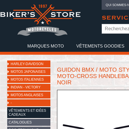
QUI SOMMES-
SERVIC
MARQUES MOTO
VÊTEMENTS GOODIES
NO
HARLEY-DAVIDSON
GUIDON BMX / MOTO STYLE
MOTOS JAPONAISES
MOTO-CROSS HANDLEBAR 
MOTOS ITALIENNES
NOIR
INDIAN - VICTORY
MOTOS ANGLAISES
-
VÊTEMENTS ET IDÉES
CADEAUX
CATALOGUES