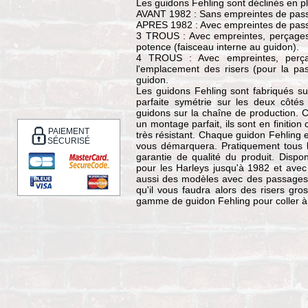
Les guidons Fehling sont déclinés en plu
AVANT 1982 : Sans empreintes de pass
APRES 1982 : Avec empreintes de pass
3 TROUS : Avec empreintes, perçages
potence (faisceau interne au guidon).
4 TROUS : Avec empreintes, perç
l'emplacement des risers (pour la pas
guidon.
Les guidons Fehling sont fabriqués s
parfaite symétrie sur les deux côté
guidons sur la chaîne de production. 
un montage parfait, ils sont en finitio
PAIEMENT
très résistant. Chaque guidon Fehling es
SÉCURISÉ
vous démarquera. Pratiquement tous 
garantie de qualité du produit. Disp
pour les Harleys jusqu'à 1982 et avec
aussi des modèles avec des passages de
qu'il vous faudra alors des risers gro
gamme de guidon Fehling pour coller à to