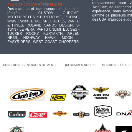
remplacement pour 
PLUS DE 900 000 RÉFÉRENCES :
TwinCam, de l'Ironhead 
Des marques et fournisseurs mondialement
expérience, nous avons
réputés : CUSTOM CHROME,
gamme de plusieurs mill
MOTORCYCLES STOREHOUSE, ZODIAC,
des USA, d'Europe et du
W&W Cycles, DRAG SPECIALTIES, VANCE
& HINES, ROLAND SANDS DESIGN, V-
TWIN - LE PERA, PARTS UNLIMITED, S&S -
TUCKER ROCKY, KURYAKYN, ARLEN
NESS, HIGHWAY HAWK, MOON -
EASYRIDERS, WEST COAST CHOPPERS,
...
CONDITIONS GÉNÉRALES DE VENTE
QUI SOMMES-NOUS ?
MENTIONS LÉGALE