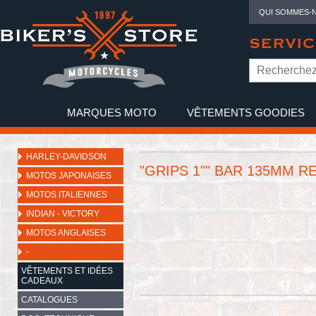
QUI SOMMES-
SERVIC
MARQUES MOTO
VÊTEMENTS GOODIES
NO
HARLEY-DAVIDSON
"GRIPS 1"" BAR 135MM R
MOTOS JAPONAISES
MOTOS ITALIENNES
INDIAN - VICTORY
MOTOS ANGLAISES
-
VÊTEMENTS ET IDÉES
CADEAUX
CATALOGUES