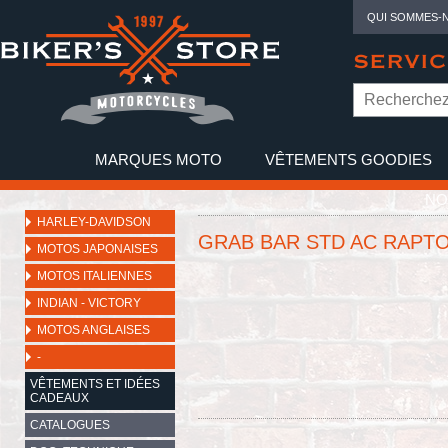
QUI SOMMES-
SERVIC
MARQUES MOTO
VÊTEMENTS GOODIES
NO
HARLEY-DAVIDSON
GRAB BAR STD AC RAPTO
MOTOS JAPONAISES
MOTOS ITALIENNES
INDIAN - VICTORY
MOTOS ANGLAISES
-
VÊTEMENTS ET IDÉES
CADEAUX
CATALOGUES