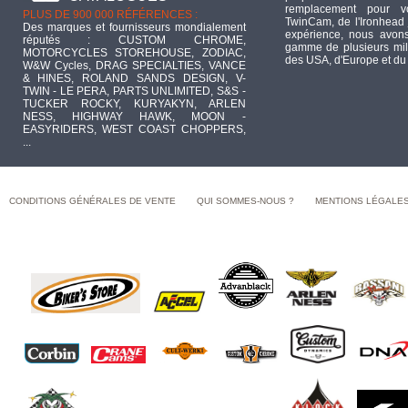
remplacement pour 
PLUS DE 900 000 RÉFÉRENCES :
TwinCam, de l'Ironhead 
Des marques et fournisseurs mondialement
expérience, nous avons
réputés : CUSTOM CHROME,
gamme de plusieurs mill
MOTORCYCLES STOREHOUSE, ZODIAC,
des USA, d'Europe et du
W&W Cycles, DRAG SPECIALTIES, VANCE
& HINES, ROLAND SANDS DESIGN, V-
TWIN - LE PERA, PARTS UNLIMITED, S&S -
TUCKER ROCKY, KURYAKYN, ARLEN
NESS, HIGHWAY HAWK, MOON -
EASYRIDERS, WEST COAST CHOPPERS,
...
CONDITIONS GÉNÉRALES DE VENTE
QUI SOMMES-NOUS ?
MENTIONS LÉGALE