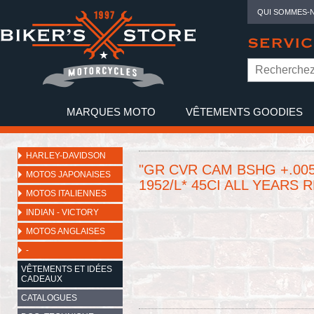
QUI SOMMES-
SERVIC
MARQUES MOTO
VÊTEMENTS GOODIES
NO
HARLEY-DAVIDSON
"GR CVR CAM BSHG +.005
MOTOS JAPONAISES
1952/L* 45CI ALL YEARS 
MOTOS ITALIENNES
INDIAN - VICTORY
MOTOS ANGLAISES
-
VÊTEMENTS ET IDÉES
CADEAUX
CATALOGUES