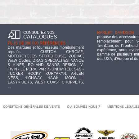
CONSULTEZ NOS
HARLEY DAVIDSON :
CATALOGUES
propose des accessoires
remplacement pour 
PLUS DE 900 000 RÉFÉRENCES :
TwinCam, de l'Ironhead 
Des marques et fournisseurs mondialement
expérience, nous avons
réputés : CUSTOM CHROME,
gamme de plusieurs mill
MOTORCYCLES STOREHOUSE, ZODIAC,
des USA, d'Europe et du
W&W Cycles, DRAG SPECIALTIES, VANCE
& HINES, ROLAND SANDS DESIGN, V-
TWIN - LE PERA, PARTS UNLIMITED, S&S -
TUCKER ROCKY, KURYAKYN, ARLEN
NESS, HIGHWAY HAWK, MOON -
EASYRIDERS, WEST COAST CHOPPERS,
...
CONDITIONS GÉNÉRALES DE VENTE
QUI SOMMES-NOUS ?
MENTIONS LÉGALE