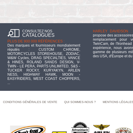
CONSULTEZ NOS
HARLEY DAVIDSON :
CATALOGUES
propose des accessoires
remplacement pour 
PLUS DE 900 000 RÉFÉRENCES :
TwinCam, de l'Ironhead 
Des marques et fournisseurs mondialement
expérience, nous avons
réputés : CUSTOM CHROME,
gamme de plusieurs mill
MOTORCYCLES STOREHOUSE, ZODIAC,
des USA, d'Europe et du
W&W Cycles, DRAG SPECIALTIES, VANCE
& HINES, ROLAND SANDS DESIGN, V-
TWIN - LE PERA, PARTS UNLIMITED, S&S -
TUCKER ROCKY, KURYAKYN, ARLEN
NESS, HIGHWAY HAWK, MOON -
EASYRIDERS, WEST COAST CHOPPERS,
...
CONDITIONS GÉNÉRALES DE VENTE
QUI SOMMES-NOUS ?
MENTIONS LÉGALE