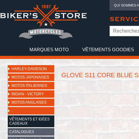
QUI SOMMES-
SERVIC
MARQUES MOTO
VÊTEMENTS GOODIES
NO
HARLEY-DAVIDSON
GLOVE S11 CORE BLUE 
MOTOS JAPONAISES
MOTOS ITALIENNES
INDIAN - VICTORY
MOTOS ANGLAISES
-
VÊTEMENTS ET IDÉES
CADEAUX
CATALOGUES