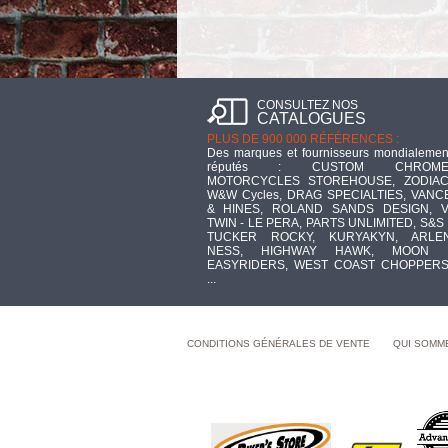
CONSULTEZ NOS
CATALOGUES
PLUS DE 900 000 RÉFÉRENCES :
Des marques et fournisseurs mondialemen
réputés : CUSTOM CHROME
MOTORCYCLES STOREHOUSE, ZODIAC
W&W Cycles, DRAG SPECIALTIES, VANC
& HINES, ROLAND SANDS DESIGN, V
TWIN - LE PERA, PARTS UNLIMITED, S&S 
TUCKER ROCKY, KURYAKYN, ARLE
NESS, HIGHWAY HAWK, MOON 
EASYRIDERS, WEST COAST CHOPPERS
...
CONDITIONS GÉNÉRALES DE VENTE
QUI SOMM