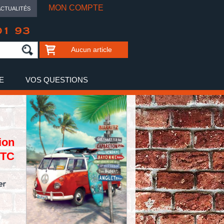
MON COMPTE
ACTUALITÉS
01 93
Aucun article
E
VOS QUESTIONS
ion
TTC