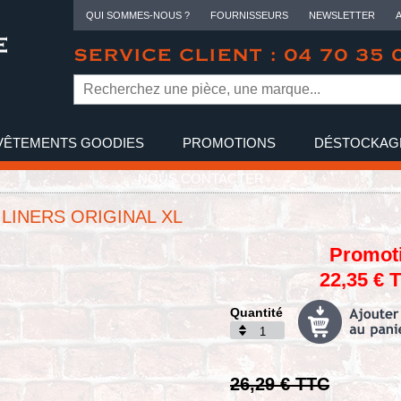
QUI SOMMES-NOUS ?
FOURNISSEURS
NEWSLETTER
SERVICE CLIENT : 04 70 35 
VÊTEMENTS GOODIES
PROMOTIONS
DÉSTOCKAG
NOUS CONTACTER
LINERS ORIGINAL XL
Promot
22,35 € 
Quantité
26,29 € TTC