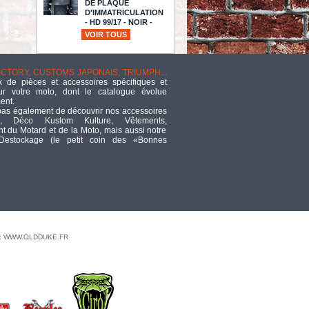
DE PLAQUE
D'IMMATRICULATION
- HD 99/17 - NOIR -
HBMAKZ
VOIR TOUS
TTC
101,96
SLIDE SKI DOO BLACK
VICTORY, CUSTOMS JAPONAIS, TRIUMPH...
TTC
15,78
 de pièces et accessoires spécifiques et
ur votre moto, dont le catalogue évolue
ent.
pas également de découvrir nos accessoires
ECLATE I - PIECE N°
, Déco Kustom Kulture, Vêtements,
25 - COUVERCLE D
 du Motard et de la Moto, mais aussi notre
EMBRAYAGE - OEM
 Destockage (le petit coin des «Bonnes
25414-99 - SOFTAIL M8 2018 /
TWINCAM 99/17 / TOURING 99/15
- ARLEN NESS - 10 GAUGE II -
BLUE - 700-019
TTC
189,72
COIL 5 OHM 12V DYNA DC-8
DUAL BLACK
TTC
155,27
 : WWW.OLDDUKE.FR
ECLATE I - PIECE N°
25A - COUVERCLE D
EMBRAYAGE -
TOURING 16UP /
FLHTCUL/FLHTKL 15UP - ARLEN