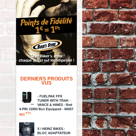
DERNIERS PRODUITS
VUS
- FUELPAK FPX
TUNER WITH TRAK -
VANCE & HINES - Red
4-PIN J1850 Bus Equipped - 66057
TTC
463
X / HEINZ BIKES -
BLOC ADAPTATEUR