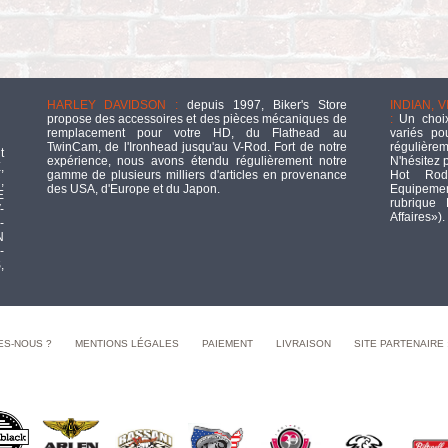
HARLEY DAVIDSON :
depuis 1997, Biker's Store
INDIAN, 
propose des accessoires et des pièces mécaniques de
:
Un choix
remplacement pour votre HD, du Flathead au
variés po
TwinCam, de l'Ironhead jusqu'au V-Rod. Fort de notre
régulièrem
t
expérience, nous avons étendu régulièrement notre
N'hésitez 
,
gamme de plusieurs milliers d'articles en provenance
Hot Rod
,
des USA, d'Europe et du Japon.
Equipement
E
rubrique
-
Affaires»).
-
N
-
,
ES-NOUS ?
MENTIONS LÉGALES
PAIEMENT
LIVRAISON
SITE PARTENAIRE