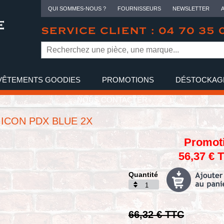
QUI SOMMES-NOUS ?
FOURNISSEURS
NEWSLETTER
SERVICE CLIENT : 04 70 35 
VÊTEMENTS GOODIES
PROMOTIONS
DÉSTOCKAG
NOUS CONTACTER
ICON PDX BLUE 2X
Promot
56,37 € 
Quantité
66,32 € TTC