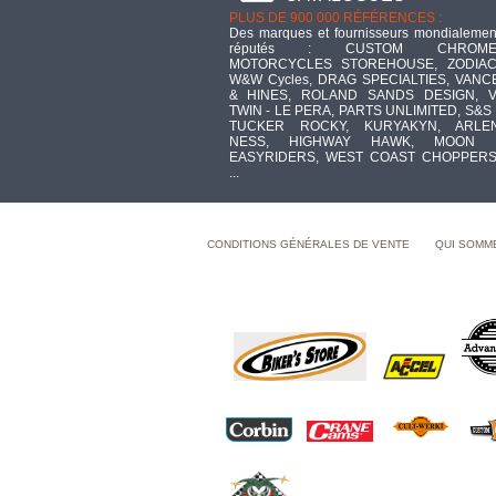
PLUS DE 900 000 RÉFÉRENCES :
Des marques et fournisseurs mondialemen
réputés : CUSTOM CHROME
MOTORCYCLES STOREHOUSE, ZODIAC
W&W Cycles, DRAG SPECIALTIES, VANC
& HINES, ROLAND SANDS DESIGN, V
TWIN - LE PERA, PARTS UNLIMITED, S&S 
TUCKER ROCKY, KURYAKYN, ARLE
NESS, HIGHWAY HAWK, MOON 
EASYRIDERS, WEST COAST CHOPPERS
...
CONDITIONS GÉNÉRALES DE VENTE
QUI SOMM