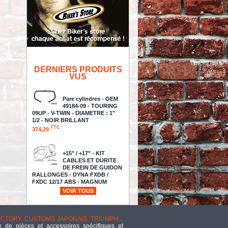
DERNIERS PRODUITS
VUS
Pare cylindres - OEM
49184-09 - TOURING
09UP - V-TWIN - DIAMETRE : 1"
1/2 - NOIR BRILLANT
TTC
374,29
+15" / +17" - KIT
CABLES ET DURITE
DE FREIN DE GUIDON
RALLONGES - DYNA FXDB /
FXDC 12/17 ABS - MAGNUM
DESIGNER SERIE - BLACK
VOIR TOUS
PEARL - 487182
TTC
634,98
VICTORY, CUSTOMS JAPONAIS, TRIUMPH...
 de pièces et accessoires spécifiques et