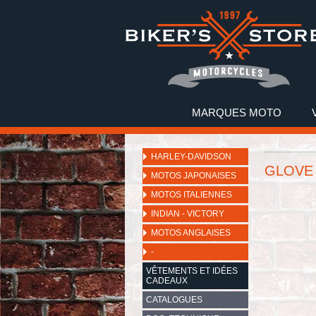
MARQUES MOTO
HARLEY-DAVIDSON
GLOVE 
MOTOS JAPONAISES
MOTOS ITALIENNES
INDIAN - VICTORY
MOTOS ANGLAISES
-
VÊTEMENTS ET IDÉES
CADEAUX
CATALOGUES