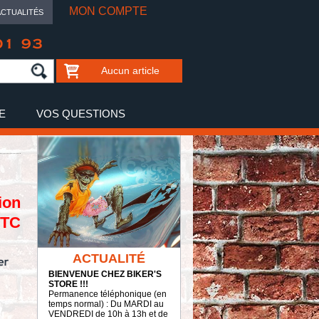
MON COMPTE
ACTUALITÉS
01 93
Aucun article
E
VOS QUESTIONS
ion
TTC
ACTUALITÉ
BIENVENUE CHEZ BIKER'S
STORE !!!
Permanence téléphonique (en
temps normal) : Du MARDI au
VENDREDI de 10h à 13h et de