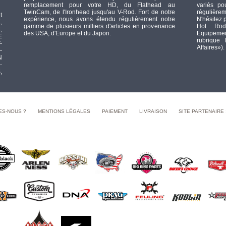
remplacement pour votre HD, du Flathead au
variés po
TwinCam, de l'Ironhead jusqu'au V-Rod. Fort de notre
régulièrem
t
expérience, nous avons étendu régulièrement notre
N'hésitez 
,
gamme de plusieurs milliers d'articles en provenance
Hot Rod
,
des USA, d'Europe et du Japon.
Equipement
E
rubrique
-
Affaires»).
-
N
-
,
ES-NOUS ?
MENTIONS LÉGALES
PAIEMENT
LIVRAISON
SITE PARTENAIRE