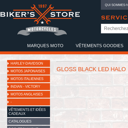
QUI SOMMES-
SERVIC
MARQUES MOTO
VÊTEMENTS GOODIES
NO
HARLEY-DAVIDSON
GLOSS BLACK LED HALO 
MOTOS JAPONAISES
MOTOS ITALIENNES
INDIAN - VICTORY
MOTOS ANGLAISES
-
VÊTEMENTS ET IDÉES
CADEAUX
CATALOGUES