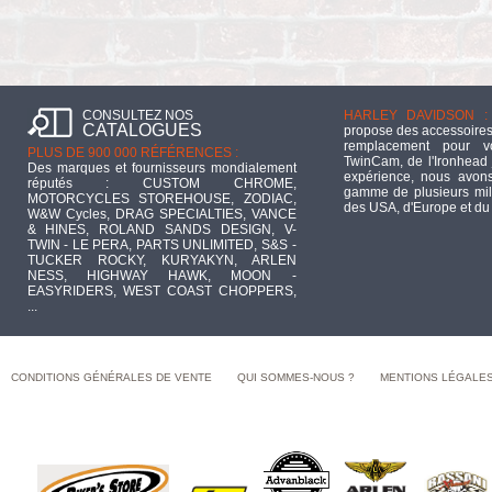
CONSULTEZ NOS
HARLEY DAVIDSON :
CATALOGUES
propose des accessoires
remplacement pour 
PLUS DE 900 000 RÉFÉRENCES :
TwinCam, de l'Ironhead 
Des marques et fournisseurs mondialement
expérience, nous avons
réputés : CUSTOM CHROME,
gamme de plusieurs mill
MOTORCYCLES STOREHOUSE, ZODIAC,
des USA, d'Europe et du
W&W Cycles, DRAG SPECIALTIES, VANCE
& HINES, ROLAND SANDS DESIGN, V-
TWIN - LE PERA, PARTS UNLIMITED, S&S -
TUCKER ROCKY, KURYAKYN, ARLEN
NESS, HIGHWAY HAWK, MOON -
EASYRIDERS, WEST COAST CHOPPERS,
...
CONDITIONS GÉNÉRALES DE VENTE
QUI SOMMES-NOUS ?
MENTIONS LÉGALE