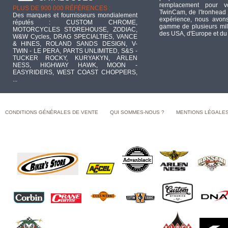
remplacement pour 
PLUS DE 900 000 RÉFÉRENCES :
TwinCam, de l'Ironhead 
Des marques et fournisseurs mondialement
expérience, nous avons
réputés : CUSTOM CHROME,
gamme de plusieurs mill
MOTORCYCLES STOREHOUSE, ZODIAC,
des USA, d'Europe et du
W&W Cycles, DRAG SPECIALTIES, VANCE
& HINES, ROLAND SANDS DESIGN, V-
TWIN - LE PERA, PARTS UNLIMITED, S&S -
TUCKER ROCKY, KURYAKYN, ARLEN
NESS, HIGHWAY HAWK, MOON -
EASYRIDERS, WEST COAST CHOPPERS,
...
CONDITIONS GÉNÉRALES DE VENTE
QUI SOMMES-NOUS ?
MENTIONS LÉGALE