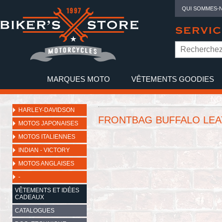
QUI SOMMES-
SERVIC
MARQUES MOTO
VÊTEMENTS GOODIES
NO
HARLEY-DAVIDSON
FRONTBAG BUFFALO LE
MOTOS JAPONAISES
MOTOS ITALIENNES
INDIAN - VICTORY
MOTOS ANGLAISES
-
VÊTEMENTS ET IDÉES
CADEAUX
CATALOGUES