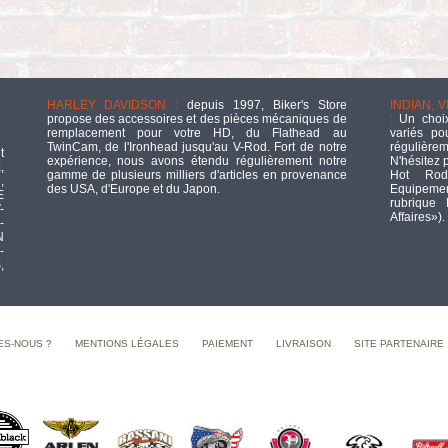
HARLEY DAVIDSON :
depuis 1997, Biker's Store
INDIAN, 
propose des accessoires et des pièces mécaniques de
:
Un choix
remplacement pour votre HD, du Flathead au
variés po
TwinCam, de l'Ironhead jusqu'au V-Rod. Fort de notre
régulièrem
t
expérience, nous avons étendu régulièrement notre
N'hésitez 
,
gamme de plusieurs milliers d'articles en provenance
Hot Rod
,
des USA, d'Europe et du Japon.
Equipement
E
rubrique
-
Affaires»).
-
N
-
,
ES-NOUS ?
MENTIONS LÉGALES
PAIEMENT
LIVRAISON
SITE PARTENAIRE