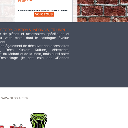
21,62
Loser Machine Death Wall T-shirt
VOIR TOUS
black
TTC
29,13
VICTORY, CUSTOMS JAPONAIS, TRIUMPH...
- 16 x 3.50 - ROUE
 de pièces et accessoires spécifiques et
AVANT 52 RAYONS -
ur votre moto, dont le catalogue évolue
FAT SPOKE
ent.
MAMMOTH M52 - FXLRS 2020UP -
pas également de découvrir nos accessoires
ZODIAC - MOYEU : NOIR / JANTE
, Déco Kustom Kulture, Vêtements,
: NOIR / RAYONS : NOIR /
 du Motard et de la Moto, mais aussi notre
ECROUS : POLI
 Destockage (le petit coin des «Bonnes
TTC
1 777,09
16X3.5"FRT S/D 40 RAD WHL
TTC
946,74
SILENCIEUX
KESSTECH -
 : WWW.OLDDUKE.FR
SPORTSTER 07/13 -
2IN2 3" SLIP-ONS ESM3 -
FINITION : NOIR / EMBOUT :
Straightcut Short NOIR MAT - 070-
2352-765
TTC
2 283,10