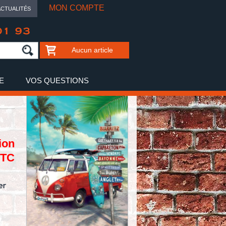
MON COMPTE
ACTUALITÉS
01 93
Aucun article
E
VOS QUESTIONS
ion
TTC