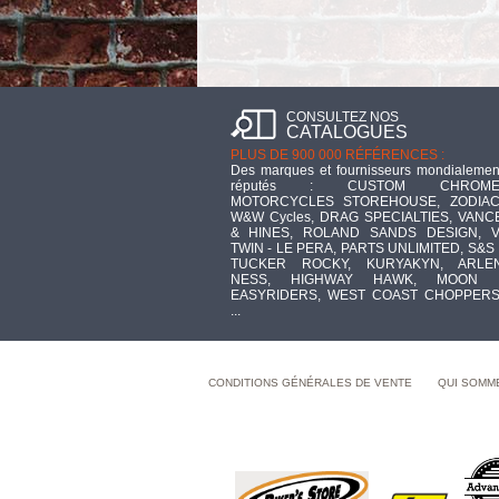
CONSULTEZ NOS
CATALOGUES
PLUS DE 900 000 RÉFÉRENCES :
Des marques et fournisseurs mondialemen
réputés : CUSTOM CHROME
MOTORCYCLES STOREHOUSE, ZODIAC
W&W Cycles, DRAG SPECIALTIES, VANC
& HINES, ROLAND SANDS DESIGN, V
TWIN - LE PERA, PARTS UNLIMITED, S&S 
TUCKER ROCKY, KURYAKYN, ARLE
NESS, HIGHWAY HAWK, MOON 
EASYRIDERS, WEST COAST CHOPPERS
...
CONDITIONS GÉNÉRALES DE VENTE
QUI SOMM