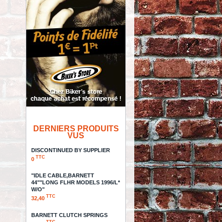
DERNIERS PRODUITS
VUS
DISCONTINUED BY SUPPLIER
TTC
0
"IDLE CABLE,BARNETT
44""LONG FLHR MODELS 1996/L*
W/O"
TTC
32,40
BARNETT CLUTCH SPRINGS
TTC