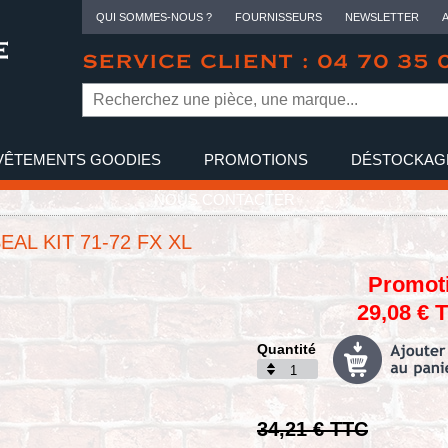
QUI SOMMES-NOUS ?
FOURNISSEURS
NEWSLETTER
SERVICE CLIENT : 04 70 35 
VÊTEMENTS GOODIES
PROMOTIONS
DÉSTOCKAG
NOUS CONTACTER
EAL KIT 71-72 FX XL
Promot
29,08 € 
Quantité
34,21 € TTC