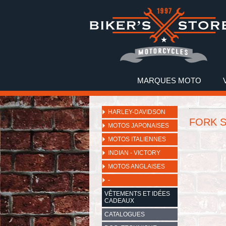
MARQUES MOTO
HARLEY-DAVIDSON
FORK S
MOTOS JAPONAISES
MOTOS ITALIENNES
INDIAN - VICTORY
MOTOS ANGLAISES
-
VÊTEMENTS ET IDÉES
CADEAUX
CATALOGUES