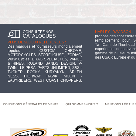
CONSULTEZ NOS
HARLEY DAVIDSON :
CATALOGUES
propose des accessoires
remplacement pour 
PLUS DE 900 000 RÉFÉRENCES :
TwinCam, de l'Ironhead 
Des marques et fournisseurs mondialement
expérience, nous avons
réputés : CUSTOM CHROME,
gamme de plusieurs mill
MOTORCYCLES STOREHOUSE, ZODIAC,
des USA, d'Europe et du
W&W Cycles, DRAG SPECIALTIES, VANCE
& HINES, ROLAND SANDS DESIGN, V-
TWIN - LE PERA, PARTS UNLIMITED, S&S -
TUCKER ROCKY, KURYAKYN, ARLEN
NESS, HIGHWAY HAWK, MOON -
EASYRIDERS, WEST COAST CHOPPERS,
...
CONDITIONS GÉNÉRALES DE VENTE
QUI SOMMES-NOUS ?
MENTIONS LÉGALE