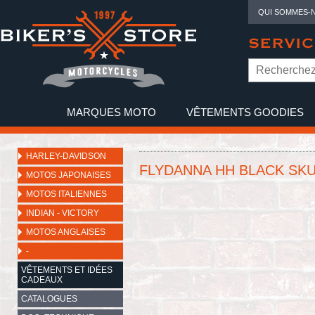
QUI SOMMES-
SERVIC
MARQUES MOTO
VÊTEMENTS GOODIES
NO
HARLEY-DAVIDSON
FLYDANNA HH BLACK SK
MOTOS JAPONAISES
MOTOS ITALIENNES
INDIAN - VICTORY
MOTOS ANGLAISES
-
VÊTEMENTS ET IDÉES
CADEAUX
CATALOGUES