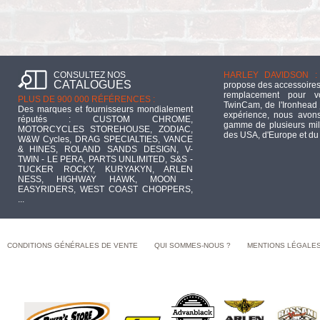
CONSULTEZ NOS
HARLEY DAVIDSON :
CATALOGUES
propose des accessoires
remplacement pour 
PLUS DE 900 000 RÉFÉRENCES :
TwinCam, de l'Ironhead 
Des marques et fournisseurs mondialement
expérience, nous avons
réputés : CUSTOM CHROME,
gamme de plusieurs mill
MOTORCYCLES STOREHOUSE, ZODIAC,
des USA, d'Europe et du
W&W Cycles, DRAG SPECIALTIES, VANCE
& HINES, ROLAND SANDS DESIGN, V-
TWIN - LE PERA, PARTS UNLIMITED, S&S -
TUCKER ROCKY, KURYAKYN, ARLEN
NESS, HIGHWAY HAWK, MOON -
EASYRIDERS, WEST COAST CHOPPERS,
...
CONDITIONS GÉNÉRALES DE VENTE
QUI SOMMES-NOUS ?
MENTIONS LÉGALE