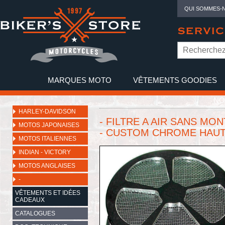
QUI SOMMES-
SERVIC
MARQUES MOTO
VÊTEMENTS GOODIES
NO
HARLEY-DAVIDSON
- FILTRE A AIR SANS MO
MOTOS JAPONAISES
- CUSTOM CHROME HAUT 
MOTOS ITALIENNES
INDIAN - VICTORY
MOTOS ANGLAISES
-
VÊTEMENTS ET IDÉES
CADEAUX
CATALOGUES