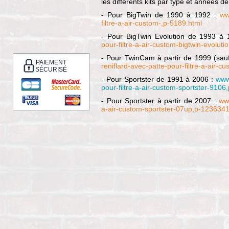
les différents kits par type et années d
- Pour BigTwin de 1990 à 1992 :
ww
filtre-a-air-custom-,p-5189.html
- Pour BigTwin Evolution de 1993 à
pour-filtre-a-air-custom-bigtwin-evolut
- Pour TwinCam à partir de 1999 (sau
PAIEMENT
reniflard-avec-patte-pour-filtre-a-air
SÉCURISÉ
- Pour Sportster de 1991 à 2006 :
www.
pour-filtre-a-air-custom-sportster-910
- Pour Sportster à partir de 2007 :
www
a-air-custom-sportster-07up,p-1236341