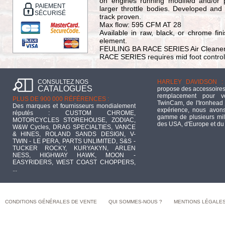
on engines running modified and/or 
PAIEMENT
larger throttle bodies. Developed an
SÉCURISÉ
track proven.
Max flow: 595 CFM AT 28
Available in raw, black, or chrome fini
element.
FEULING BA RACE SERIES Air Cleaner -
RACE SERIES requires mid foot controls
CONSULTEZ NOS
HARLEY DAVIDSON :
CATALOGUES
propose des accessoires
remplacement pour 
PLUS DE 900 000 RÉFÉRENCES :
TwinCam, de l'Ironhead 
Des marques et fournisseurs mondialement
expérience, nous avons
réputés : CUSTOM CHROME,
gamme de plusieurs mill
MOTORCYCLES STOREHOUSE, ZODIAC,
des USA, d'Europe et du
W&W Cycles, DRAG SPECIALTIES, VANCE
& HINES, ROLAND SANDS DESIGN, V-
TWIN - LE PERA, PARTS UNLIMITED, S&S -
TUCKER ROCKY, KURYAKYN, ARLEN
NESS, HIGHWAY HAWK, MOON -
EASYRIDERS, WEST COAST CHOPPERS,
...
CONDITIONS GÉNÉRALES DE VENTE
QUI SOMMES-NOUS ?
MENTIONS LÉGALE