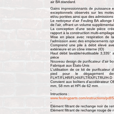
air BA standard.
Gains impressionnants de puissance et
exceptionnels observés sur les mote
et/ou portées ainsi que des admissions 
Le nettoyeur d'air Feuling BA allonge
de l'air, offrant un volume supplémenta
La conception d'une seule pièce crée u
rapport à la construction multi-empilage
Mise en place avec respiration de 
l'admission avec des emplacements opt
Comprend une pile à débit élevé ave
extérieure et un cône interne (ID)
Haut débit lavable/réutilisable 3,335" 
pièce
Nouveau design de purificateur d'air b
Fabriqué aux États-Unis
L'utilisation de ce kit de purificateu
pied pour le dégagement des
FLHT/FLHR/FLHX/FLTRX/FLTRU/H-D et 
Convient aux boîtiers d'accélérateur
mm, 58 mm et HPI de 62 mm.
-
Intructions :
www.feulingparts.com/instructions/pdf/
-
Elément filtrant de rechange noir de 
Elément filtrant de rechange rouge de