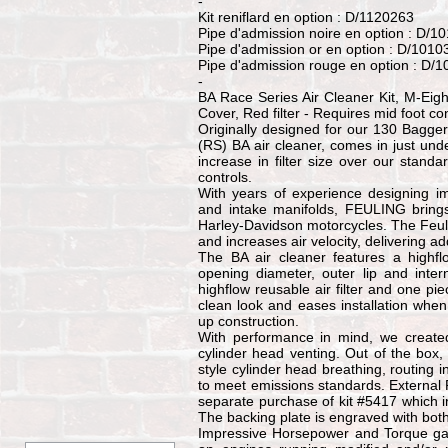
-
Kit reniflard en option : D/1120263
Pipe d'admission noire en option : D/1
Pipe d'admission or en option : D/101
Pipe d'admission rouge en option : D/
-
BA Race Series Air Cleaner Kit, M-Eig
Cover, Red filter - Requires mid foot co
Originally designed for our 130 Bagge
(RS) BA air cleaner, comes in just und
increase in filter size over our stand
controls.
With years of experience designing 
and intake manifolds, FEULING brings 
Harley-Davidson motorcycles. The Feuli
and increases air velocity, delivering 
The BA air cleaner features a highflo
opening diameter, outer lip and inter
highflow reusable air filter and one pi
clean look and eases installation when
up construction.
With performance in mind, we created 
cylinder head venting. Out of the box
style cylinder head breathing, routing i
to meet emissions standards. External 
separate purchase of kit #5417 which in
The backing plate is engraved with b
Impressive Horsepower and Torque ga