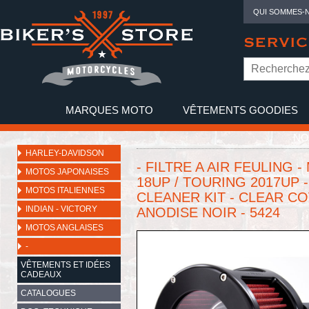
QUI SOMMES-
SERVIC
MARQUES MOTO
VÊTEMENTS GOODIES
NO
HARLEY-DAVIDSON
- FILTRE A AIR FEULING 
MOTOS JAPONAISES
18UP / TOURING 2017UP -
MOTOS ITALIENNES
CLEANER KIT - CLEAR CO
INDIAN - VICTORY
ANODISE NOIR - 5424
MOTOS ANGLAISES
-
VÊTEMENTS ET IDÉES
CADEAUX
CATALOGUES