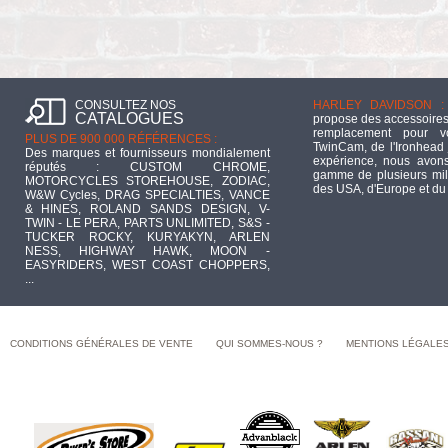
CONSULTEZ NOS
HARLEY DAVIDSON :
CATALOGUES
propose des accessoires
remplacement pour 
PLUS DE 900 000 RÉFÉRENCES :
TwinCam, de l'Ironhead 
Des marques et fournisseurs mondialement
expérience, nous avons
réputés : CUSTOM CHROME,
gamme de plusieurs mill
MOTORCYCLES STOREHOUSE, ZODIAC,
des USA, d'Europe et du
W&W Cycles, DRAG SPECIALTIES, VANCE
& HINES, ROLAND SANDS DESIGN, V-
TWIN - LE PERA, PARTS UNLIMITED, S&S -
TUCKER ROCKY, KURYAKYN, ARLEN
NESS, HIGHWAY HAWK, MOON -
EASYRIDERS, WEST COAST CHOPPERS,
...
CONDITIONS GÉNÉRALES DE VENTE
QUI SOMMES-NOUS ?
MENTIONS LÉGALE