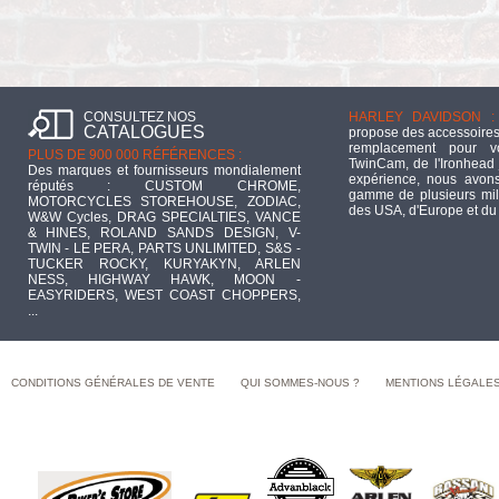
CONSULTEZ NOS
HARLEY DAVIDSON :
CATALOGUES
propose des accessoires
remplacement pour 
PLUS DE 900 000 RÉFÉRENCES :
TwinCam, de l'Ironhead 
Des marques et fournisseurs mondialement
expérience, nous avons
réputés : CUSTOM CHROME,
gamme de plusieurs mill
MOTORCYCLES STOREHOUSE, ZODIAC,
des USA, d'Europe et du
W&W Cycles, DRAG SPECIALTIES, VANCE
& HINES, ROLAND SANDS DESIGN, V-
TWIN - LE PERA, PARTS UNLIMITED, S&S -
TUCKER ROCKY, KURYAKYN, ARLEN
NESS, HIGHWAY HAWK, MOON -
EASYRIDERS, WEST COAST CHOPPERS,
...
CONDITIONS GÉNÉRALES DE VENTE
QUI SOMMES-NOUS ?
MENTIONS LÉGALE