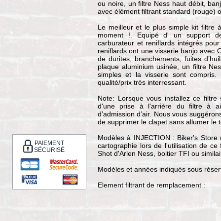
ou noire, un filtre Ness haut débit, ban
avec élément filtrant standard (rouge) o
Le meilleur et le plus simple kit filtre
moment !. Equipé d' un support de f
carburateur et reniflards intégrés pour
reniflards ont une visserie banjo avec O
de durites, branchements, fuites d’hu
plaque aluminium usinée, un filtre Nes
simples et la visserie sont compris. 
qualité/prix très interressant.
Note: Lorsque vous installez ce filtr
d'une prise à l'arrière du filtre à 
d’admission d’air. Nous vous suggérons
de supprimer le clapet sans allumer le
Modèles à INJECTION : Biker's Store
PAIEMENT
cartographie lors de l'utilisation de ce 
SÉCURISÉ
Shot d'Arlen Ness, boitier TFI ou similai
Modèles et années indiqués sous réserv
Element filtrant de remplacement :