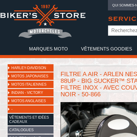
QUI SOMMES-
SERVIC
MARQUES MOTO
VÊTEMENTS GOODIES
NO
HARLEY-DAVIDSON
FILTRE A AIR - ARLEN NE
MOTOS JAPONAISES
88UP - BIG SUCKER™ STA
MOTOS ITALIENNES
FILTRE INOX - AVEC COU
INDIAN - VICTORY
NOIR - 50-866
MOTOS ANGLAISES
-
VÊTEMENTS ET IDÉES
CADEAUX
CATALOGUES