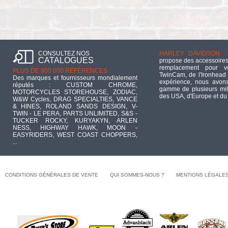
CONSULTEZ NOS
HARLEY DAVIDSON :
CATALOGUES
propose des accessoires
remplacement pour 
PLUS DE 900 000 RÉFÉRENCES :
TwinCam, de l'Ironhead 
Des marques et fournisseurs mondialement
expérience, nous avons
réputés : CUSTOM CHROME,
gamme de plusieurs mill
MOTORCYCLES STOREHOUSE, ZODIAC,
des USA, d'Europe et du
W&W Cycles, DRAG SPECIALTIES, VANCE
& HINES, ROLAND SANDS DESIGN, V-
TWIN - LE PERA, PARTS UNLIMITED, S&S -
TUCKER ROCKY, KURYAKYN, ARLEN
NESS, HIGHWAY HAWK, MOON -
EASYRIDERS, WEST COAST CHOPPERS,
...
CONDITIONS GÉNÉRALES DE VENTE
QUI SOMMES-NOUS ?
MENTIONS LÉGALE