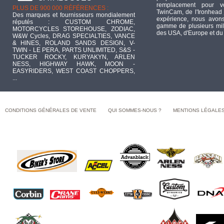
remplacement pour 
PLUS DE 900 000 RÉFÉRENCES :
TwinCam, de l'Ironhead 
Des marques et fournisseurs mondialement
expérience, nous avons
réputés : CUSTOM CHROME,
gamme de plusieurs mill
MOTORCYCLES STOREHOUSE, ZODIAC,
des USA, d'Europe et du
W&W Cycles, DRAG SPECIALTIES, VANCE
& HINES, ROLAND SANDS DESIGN, V-
TWIN - LE PERA, PARTS UNLIMITED, S&S -
TUCKER ROCKY, KURYAKYN, ARLEN
NESS, HIGHWAY HAWK, MOON -
EASYRIDERS, WEST COAST CHOPPERS,
...
CONDITIONS GÉNÉRALES DE VENTE
QUI SOMMES-NOUS ?
MENTIONS LÉGALE