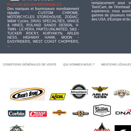
remplacement pour 
PLUS DE 900 000 RÉFÉRENCES :
TwinCam, de l'Ironhead 
Des marques et fournisseurs mondialement
expérience, nous avons
réputés : CUSTOM CHROME,
gamme de plusieurs mill
MOTORCYCLES STOREHOUSE, ZODIAC,
des USA, d'Europe et du
W&W Cycles, DRAG SPECIALTIES, VANCE
& HINES, ROLAND SANDS DESIGN, V-
TWIN - LE PERA, PARTS UNLIMITED, S&S -
TUCKER ROCKY, KURYAKYN, ARLEN
NESS, HIGHWAY HAWK, MOON -
EASYRIDERS, WEST COAST CHOPPERS,
...
CONDITIONS GÉNÉRALES DE VENTE
QUI SOMMES-NOUS ?
MENTIONS LÉGALE