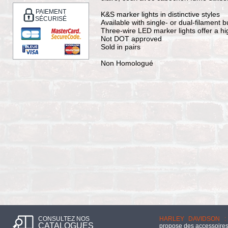
PAIEMENT
K&S marker lights in distinctive styles
SÉCURISÉ
Available with single- or dual-filament 
Three-wire LED marker lights offer a hi
Not DOT approved
Sold in pairs
Non Homologué
CONSULTEZ NOS
HARLEY DAVIDSON :
CATALOGUES
propose des accessoires