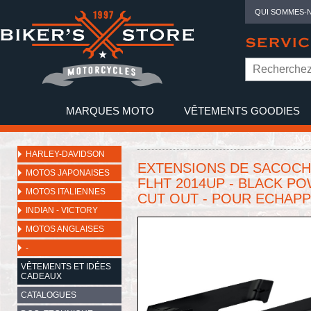
QUI SOMMES-
SERVIC
MARQUES MOTO
VÊTEMENTS GOODIES
NO
HARLEY-DAVIDSON
EXTENSIONS DE SACOCHE
MOTOS JAPONAISES
FLHT 2014UP - BLACK PO
MOTOS ITALIENNES
CUT OUT - POUR ECHAP
INDIAN - VICTORY
MOTOS ANGLAISES
-
VÊTEMENTS ET IDÉES
CADEAUX
CATALOGUES