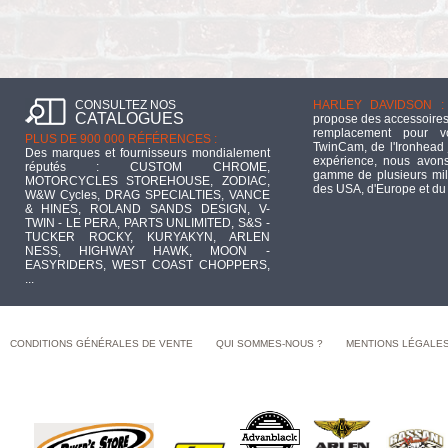
CONSULTEZ NOS
HARLEY DAVIDSON :
CATALOGUES
propose des accessoires
remplacement pour 
PLUS DE 900 000 RÉFÉRENCES :
TwinCam, de l'Ironhead 
Des marques et fournisseurs mondialement
expérience, nous avons
réputés : CUSTOM CHROME,
gamme de plusieurs mill
MOTORCYCLES STOREHOUSE, ZODIAC,
des USA, d'Europe et du
W&W Cycles, DRAG SPECIALTIES, VANCE
& HINES, ROLAND SANDS DESIGN, V-
TWIN - LE PERA, PARTS UNLIMITED, S&S -
TUCKER ROCKY, KURYAKYN, ARLEN
NESS, HIGHWAY HAWK, MOON -
EASYRIDERS, WEST COAST CHOPPERS,
...
CONDITIONS GÉNÉRALES DE VENTE
QUI SOMMES-NOUS ?
MENTIONS LÉGALE