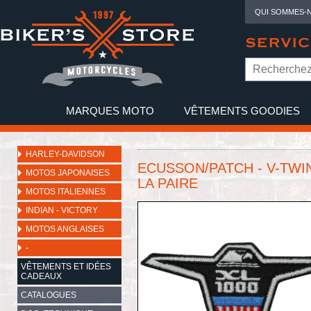
QUI SOMMES-
SERVIC
MARQUES MOTO
VÊTEMENTS GOODIES
NO
HARLEY-DAVIDSON
ECUSSON/PATCH - V-TWIN 
MOTOS JAPONAISES
LA PAIRE
MOTOS ITALIENNES
INDIAN - VICTORY
MOTOS ANGLAISES
-
VÊTEMENTS ET IDÉES
CADEAUX
CATALOGUES