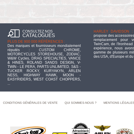
CONSULTEZ NOS
HARLEY DAVIDSON :
CATALOGUES
propose des accessoires
remplacement pour 
PLUS DE 900 000 RÉFÉRENCES :
TwinCam, de l'Ironhead 
Des marques et fournisseurs mondialement
expérience, nous avons
réputés : CUSTOM CHROME,
gamme de plusieurs mill
MOTORCYCLES STOREHOUSE, ZODIAC,
des USA, d'Europe et du
W&W Cycles, DRAG SPECIALTIES, VANCE
& HINES, ROLAND SANDS DESIGN, V-
TWIN - LE PERA, PARTS UNLIMITED, S&S -
TUCKER ROCKY, KURYAKYN, ARLEN
NESS, HIGHWAY HAWK, MOON -
EASYRIDERS, WEST COAST CHOPPERS,
...
CONDITIONS GÉNÉRALES DE VENTE
QUI SOMMES-NOUS ?
MENTIONS LÉGALE