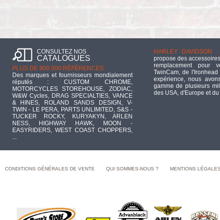
CONSULTEZ NOS
HARLEY DAVIDSON :
CATALOGUES
propose des accessoires
remplacement pour 
PLUS DE 900 000 RÉFÉRENCES :
TwinCam, de l'Ironhead 
Des marques et fournisseurs mondialement
expérience, nous avons
réputés : CUSTOM CHROME,
gamme de plusieurs mill
MOTORCYCLES STOREHOUSE, ZODIAC,
des USA, d'Europe et du
W&W Cycles, DRAG SPECIALTIES, VANCE
& HINES, ROLAND SANDS DESIGN, V-
TWIN - LE PERA, PARTS UNLIMITED, S&S -
TUCKER ROCKY, KURYAKYN, ARLEN
NESS, HIGHWAY HAWK, MOON -
EASYRIDERS, WEST COAST CHOPPERS,
...
CONDITIONS GÉNÉRALES DE VENTE
QUI SOMMES-NOUS ?
MENTIONS LÉGALE