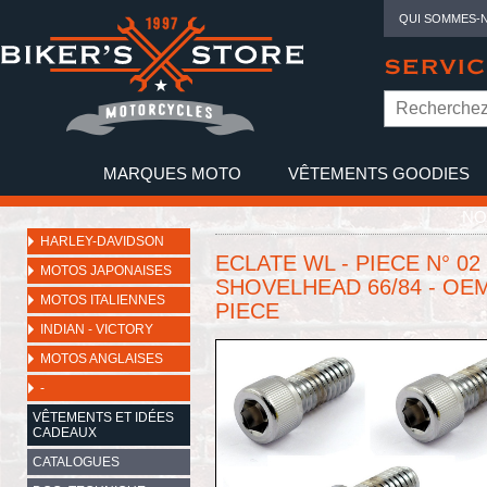
QUI SOMMES-
SERVIC
MARQUES MOTO
VÊTEMENTS GOODIES
NO
HARLEY-DAVIDSON
ECLATE WL - PIECE N° 02
MOTOS JAPONAISES
SHOVELHEAD 66/84 - OEM
MOTOS ITALIENNES
PIECE
INDIAN - VICTORY
MOTOS ANGLAISES
-
VÊTEMENTS ET IDÉES
CADEAUX
CATALOGUES