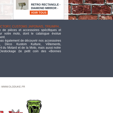
RETRO RECTANGLE -
DIAMOND MIRROR -
CHROME / DORE
VOIR TOUS
TTC
18,70
TANK PANEL VALKARIE M/R
VICTORY, CUSTOMS JAPONAIS, TRIUMPH...
TTC
128,42
 de pièces et accessoires spécifiques et
ur votre moto, dont le catalogue évolue
ent.
pas également de découvrir nos accessoires
ECLATE O - PIECE N°
, Déco Kustom Kulture, Vêtements,
05 - EMBOUT DE
 du Motard et de la Moto, mais aussi notre
GARDE BOUE AVANT
 Destockage (le petit coin des «Bonnes
- SUPERIEUR - FX / FL CHROME
LISSE
TTC
17,82
DRIVE SHAFT TOP COVER FOR
VTX
TTC
108,25
 : WWW.OLDDUKE.FR
EMBOUT DE
SELECTEUR - DRAG
SPECIALTIES -
COBRA - GRENAILLÉ / CHROME
TTC
22,99