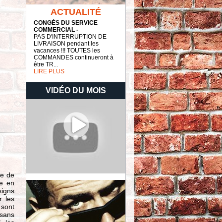
ACTUALITÉ
CONGÉS DU SERVICE
COMMERCIAL -
PAS D'INTERRUPTION DE
LIVRAISON pendant les
vacances !!! TOUTES les
COMMANDES continueront à
être TR...
LIRE PLUS
VIDÉO DU MOIS
se de
te en
signs
r les
 sont
 sans