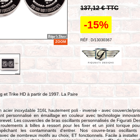
137,12 € TTC
-15%
RÉF : D/13030367
ZOOM
g et Trike HD à partir de 1997. La Paire
 acier inoxydable 316L hautement poli - inversé - avec couvercle/pri
lant personnalisé en émaillage en couleur avec technologie innovan
brevet. Les couvercles de bras oscillants personnalisés de Figurati De
roulements à billes à ressort pour les fixer et un joint torique pou
mpêchant les contaminants d'entrer. Nos couvre-bras oscillants
 avec de nombreux motifs au choix, ET fonctionnels. Facile à installer