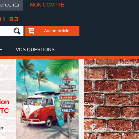
MON COMPTE
ACTUALITÉS
01 93
Aucun article
E
VOS QUESTIONS
ion
TTC