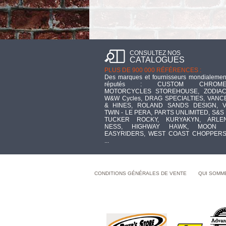
CONSULTEZ NOS
CATALOGUES
PLUS DE 900 000 RÉFÉRENCES :
Des marques et fournisseurs mondialemen
réputés : CUSTOM CHROME
MOTORCYCLES STOREHOUSE, ZODIAC
W&W Cycles, DRAG SPECIALTIES, VANC
& HINES, ROLAND SANDS DESIGN, V
TWIN - LE PERA, PARTS UNLIMITED, S&S 
TUCKER ROCKY, KURYAKYN, ARLE
NESS, HIGHWAY HAWK, MOON 
EASYRIDERS, WEST COAST CHOPPERS
...
CONDITIONS GÉNÉRALES DE VENTE
QUI SOMM