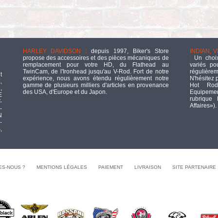
HARLEY DAVIDSON :
depuis 1997, Biker's Store
INDIAN, 
propose des accessoires et des pièces mécaniques de
:
Un choix
remplacement pour votre HD, du Flathead au
variés po
TwinCam, de l'Ironhead jusqu'au V-Rod. Fort de notre
régulièrem
t
expérience, nous avons étendu régulièrement notre
N'hésitez 
,
gamme de plusieurs milliers d'articles en provenance
Hot Rod
,
des USA, d'Europe et du Japon.
Equipement
E
rubrique
-
Affaires»).
-
N
-
,
ES-NOUS ?
MENTIONS LÉGALES
PAIEMENT
LIVRAISON
SITE PARTENAIRE