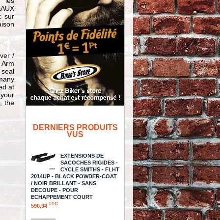
" les
EAUX
: sur
aison
.
ver /
g Arm
 seal
 many
ed at
 your
 the
DERNIERS PRODUITS
VUS
EXTENSIONS DE
SACOCHES RIGIDES -
CYCLE SMITHS - FLHT
2014UP - BLACK POWDER-COAT
/ NOIR BRILLANT - SANS
DECOUPE - POUR
ECHAPPEMENT COURT
TTC
590,94