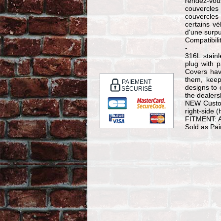
rendez-vou
couvercle
couvercles
certains vé
d'une surpu
Compatibili
-
316L stainl
plug with 
Covers hav
them, keep
PAIEMENT
designs to 
SÉCURISÉ
the dealers
NEW Custo
right-side 
FITMENT: Al
Sold as Pai