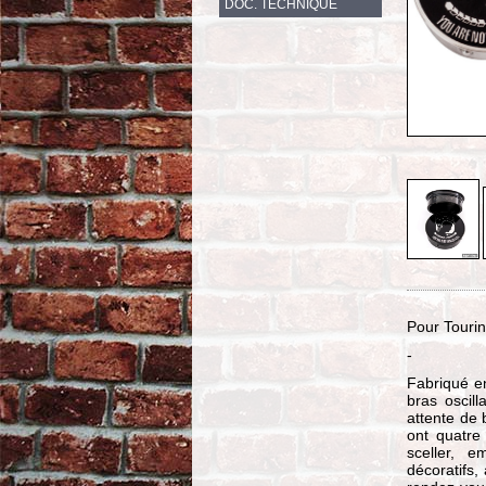
DOC. TECHNIQUE
Pour Tourin
-
Fabriqué en
bras oscil
attente de 
ont quatre 
sceller, e
décoratifs,