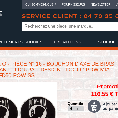
QUI SOMMES-NOUS ?
FOURNISSEURS
NEWSLETTER
SERVICE CLIENT : 04 70 35 
VÊTEMENTS GOODIES
PROMOTIONS
DÉSTOCKAG
NOUS CONTACTER
 O - PIÈCE N° 16 - BOUCHON D'AXE DE BRAS
ANT - FIGURATI DESIGN - LOGO : POW MIA -
 FD50-POW-SS
Promot
116,55 € 
Quantité