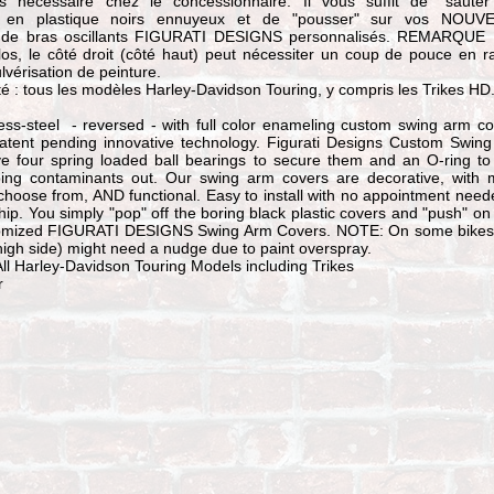
s nécessaire chez le concessionnaire. Il vous suffit de "sauter
s en plastique noirs ennuyeux et de "pousser" sur vos NOUV
 de bras oscillants FIGURATI DESIGNS personnalisés. REMARQUE 
los, le côté droit (côté haut) peut nécessiter un coup de pouce en r
lvérisation de peinture.
té : tous les modèles Harley-Davidson Touring, y compris les Trikes HD
ess-steel - reversed - with full color enameling custom swing arm co
patent pending innovative technology. Figurati Designs Custom Swin
e four spring loaded ball bearings to secure them and an O-ring to
ing contaminants out. Our swing arm covers are decorative, with
choose from, AND functional. Easy to install with no appointment need
hip. You simply "pop" off the boring black plastic covers and "push" on
mized FIGURATI DESIGNS Swing Arm Covers. NOTE: On some bikes,
(high side) might need a nudge due to paint overspray.
l Harley-Davidson Touring Models including Trikes
r